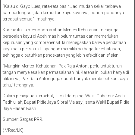
derasnya debit air yang menggerus struktur tanah, baik berupa pasir
maupun tanah lempung, seperti yang terjadi di Tapanuli Utara.
“Kalau di Gayo Lues, rata-rata pasir. Jadi mudah sekali terbawa
sampai longsor, dan kemudian kayu-kayunya, pohon-pohonnya
tercabut semua,” imbuhnya.
Karena itu, ia memohon arahan Menteri Kehutanan mengingat
persoalan kayu di Aceh masih belum tuntas dan memerlukan
keputusan yang komprehensif. Ia menegaskan bahwa pendataan
kayu satu per satu di lapangan memiliki berbagai keterbatasan,
sehingga dibutuhkan pendekatan yang lebih efektif dan efisien.
“Mungkin Menteri Kehutanan, Pak Raja Antoni, perlu untuk turun
tangan menyelesaikan permasalahan ini. Karena ini bukan hanya di
titik ini ya, Pak Raja Antoni juga sudah banyak membersihkan saya
tahu,” terangnya.
Dalam peninjauan tersebut, Tito didampingi Wakil Gubernur Aceh
Fadhlullah, Bupati Pidie Jaya Sibral Malasyi, serta Wakil Bupati Pidie
Jaya Hasan Basri.
Sumber: Satgas PRR.