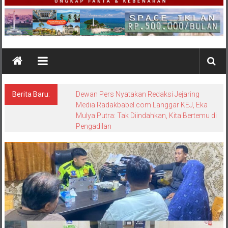
Berita Baru:
Bungkam Saat Dikonfirmasi, Sikap Kanit
Tipidter Polres Bangka Barat Memicu
Pertanyaan: Equality Before the Law
Dipertanyakan