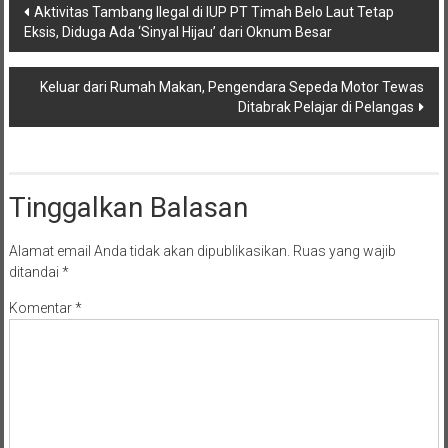
Navigasi
Aktivitas Tambang Ilegal di IUP PT Timah Belo Laut Tetap
Eksis, Diduga Ada ‘Sinyal Hijau’ dari Oknum Besar
pos
Keluar dari Rumah Makan, Pengendara Sepeda Motor Tewas
Ditabrak Pelajar di Pelangas
Tinggalkan Balasan
Alamat email Anda tidak akan dipublikasikan.
Ruas yang wajib
ditandai
*
Komentar
*