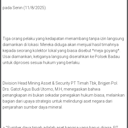
pada Senin (11/8/2025).
Tiga orang pelaku yang kedapatan menambang tanpa izin langsung
diamankan di lokasi. Mereka diduga akan menjual hasil timahnya
kepada seorang kolektor lokal yang biasa disebut *meja goyang*.
Usai diamankan, ketiganya langsung diserahkan ke Polsek Badau
untuk diproses sesuai hukum yang berlaku.
Division Head Mining Asset & Security PT Timah Tbk, Brigjen Pol.
Drs. Gatot Agus Budi Utomo, M.H, menegaskan bahwa
penangkapan ini bukan sekadar penegakan hukum biasa, melainkan
bagian dari upaya strategis untuk melindungi aset negara dari
penjarahan sumber daya mineral.
> “Sumber daya timah adalah aset bangsa yang harus dijaga. PT