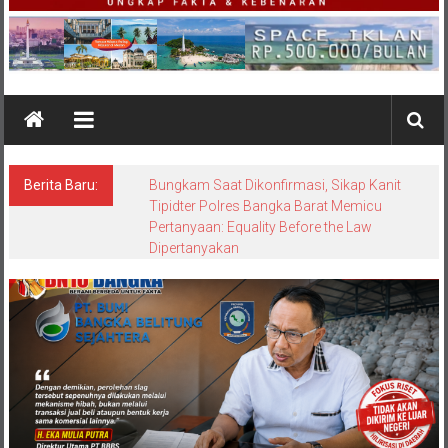
Berita Baru:
Perkuat Konektivitas Antarwilayah, Wings
Air Resmi Hadir Kembali di Bandara
Internasional H.A.S. Hanandjoeddin
Melayani Rute Belitung-Pangkalpinang