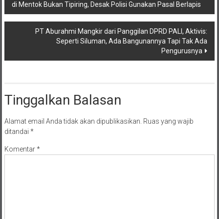
Navigasi
Advokat Bujang Musa Tegaskan Kasus Pemukulan Wartawan
di Mentok Bukan Tipiring, Desak Polisi Gunakan Pasal Berlapis
pos
PT Aburahmi Mangkir dari Panggilan DPRD PALI, Aktivis:
Seperti Siluman, Ada Bangunannya Tapi Tak Ada
Pengurusnya
Tinggalkan Balasan
Alamat email Anda tidak akan dipublikasikan.
Ruas yang wajib
ditandai
*
Komentar
*