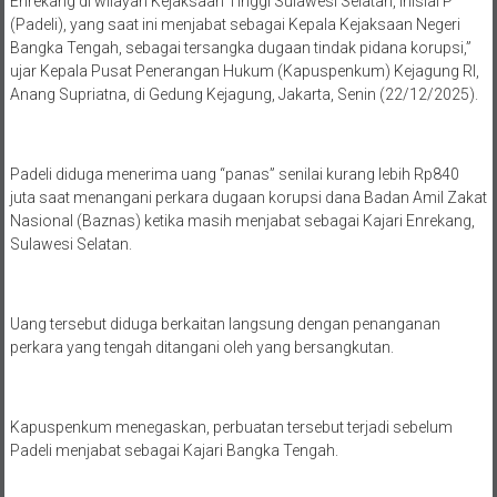
Agung juga hari ini menetapkan mantan Kepala Kejaksaan Negeri
Enrekang di wilayah Kejaksaan Tinggi Sulawesi Selatan, inisial P
(Padeli), yang saat ini menjabat sebagai Kepala Kejaksaan Negeri
Bangka Tengah, sebagai tersangka dugaan tindak pidana korupsi,”
ujar Kepala Pusat Penerangan Hukum (Kapuspenkum) Kejagung RI,
Anang Supriatna, di Gedung Kejagung, Jakarta, Senin (22/12/2025).
Padeli diduga menerima uang “panas” senilai kurang lebih Rp840
juta saat menangani perkara dugaan korupsi dana Badan Amil Zakat
Nasional (Baznas) ketika masih menjabat sebagai Kajari Enrekang,
Sulawesi Selatan.
Uang tersebut diduga berkaitan langsung dengan penanganan
perkara yang tengah ditangani oleh yang bersangkutan.
Kapuspenkum menegaskan, perbuatan tersebut terjadi sebelum
Padeli menjabat sebagai Kajari Bangka Tengah.