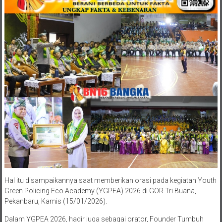
Hal itu disampaikannya saat memberikan orasi pada kegiatan Youth
Green Policing Eco Academy (YGPEA) 2026 di GOR Tri Buana,
Pekanbaru, Kamis (15/01/2026).
Dalam YGPEA 2026, hadir juga sebagai orator, Founder Tumbuh