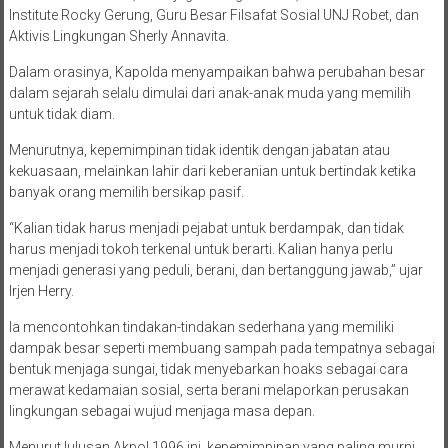
Institute Rocky Gerung, Guru Besar Filsafat Sosial UNJ Robet, dan
Aktivis Lingkungan Sherly Annavita.
Dalam orasinya, Kapolda menyampaikan bahwa perubahan besar
dalam sejarah selalu dimulai dari anak-anak muda yang memilih
untuk tidak diam.
Menurutnya, kepemimpinan tidak identik dengan jabatan atau
kekuasaan, melainkan lahir dari keberanian untuk bertindak ketika
banyak orang memilih bersikap pasif.
“Kalian tidak harus menjadi pejabat untuk berdampak, dan tidak
harus menjadi tokoh terkenal untuk berarti. Kalian hanya perlu
menjadi generasi yang peduli, berani, dan bertanggung jawab,” ujar
Irjen Herry.
Ia mencontohkan tindakan-tindakan sederhana yang memiliki
dampak besar seperti membuang sampah pada tempatnya sebagai
bentuk menjaga sungai, tidak menyebarkan hoaks sebagai cara
merawat kedamaian sosial, serta berani melaporkan perusakan
lingkungan sebagai wujud menjaga masa depan.
Menurut lulusan Akpol 1996 ini, kepemimpinan yang paling murni