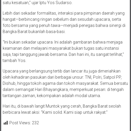
satu kesatuan,” ujar Iptu Yos Sudarso.
Lebih dari sekadar formalitas, interaksi para pimpinan daerah yang
hangat—berbincang ringan sebelum dan sesudah upacara, serta
foto bersama yang penuh tawa—menjadi penegas bahwa sinergi di
Bangka Barat bukanlah basa-basi.
“Ini bukan sekadar upacara. Ini adalah gambaran bahwa menjaga
keamanan dan melayani masyarakat bukan tugas satu instansi
saja, tapi tanggung jawab bersama. Dan hari ini, itu sangat terlihat,”
tambah Yos.
Upacara yang berlangsung tertib dan lancar itu juga dimeriahkan
oleh kehadiran pasukan dari berbagai unsur: TNI, Polri, Satpol PP,
Dishub, hingga tokoh agama dan tokoh masyarakat. Semua bersatu
dalam semangat Hari Bhayangkara, memperkuat pesan: di tengah
tantangan zaman, kekompakan adalah modal utama.
Hari itu, di bawah langit Muntok yang cerah, Bangka Barat seolah
berbicara lewat aksi: “Kami solid. Kami siap untuk rakyat.”
Post Views:
232