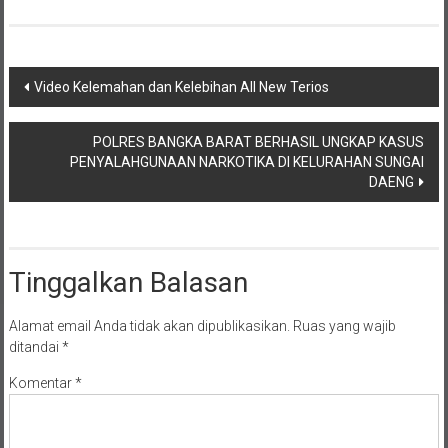
Navigasi
Video Kelemahan dan Kelebihan All New Terios
pos
POLRES BANGKA BARAT BERHASIL UNGKAP KASUS
PENYALAHGUNAAN NARKOTIKA DI KELURAHAN SUNGAI
DAENG
Tinggalkan Balasan
Alamat email Anda tidak akan dipublikasikan.
Ruas yang wajib
ditandai
*
Komentar
*