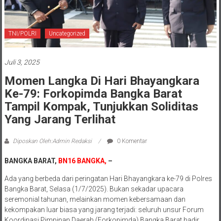
TNI/POLRI
Uncategorized
Juli 3, 2025
Momen Langka Di Hari Bhayangkara
Ke-79: Forkopimda Bangka Barat
Tampil Kompak, Tunjukkan Soliditas
Yang Jarang Terlihat
Diposkan Oleh:Admin Redaksi
0 Komentar
BANGKA BARAT,
BN16 BANGKA,
–
Ada yang berbeda dari peringatan Hari Bhayangkara ke-79 di Polres
Bangka Barat, Selasa (1/7/2025). Bukan sekadar upacara
seremonial tahunan, melainkan momen kebersamaan dan
kekompakan luar biasa yang jarang terjadi: seluruh unsur Forum
Koordinasi Pimpinan Daerah (Forkopimda) Bangka Barat hadir