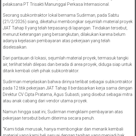
pelaksana PT Trisakti Manunggal Perkasa Internasional.
Seorang subkontraktor lokal bernama Sudirman, pada Sabtu
(21/2/2026) siang, diketahui membongkar sejumlah material proyek
JIAT Tahap II yang telah terpasang di lapangan. Tindakan tersebut,
menurut keterangan yang bersangkutan, dilakukan karena belum
adanya kejelasan pembayaran atas pekerjaan yang telah
diselesaikan.
Dari pantauan di lokasi, sejumlah material proyek, termasuk tangki
air, terlihat telah dilepas dan berada di area proyek, diduga siap untuk
ditarik kembali oleh pihak subkontraktor.
Sudirman menjelaskan bahwa dirinya terlibat sebagai subkontraktor
pada 12 titik pekerjaan JIAT Tahap II berdasarkan kerja sama dengan
Direktur CV Cipta Pratama, Agus Subasti, yang disebut sebagai mitra
atau anak cabang dari vendor utama proyek.
Namun hingga saat ini, Sudirman mengklaim pembayaran atas
pekerjaan tersebut belum diterima secara penuh.
“Kami tidak merusak, hanya membongkar dan menarik kembali
material yang kami beli sesuai dengan tagihan yang menjadi hak