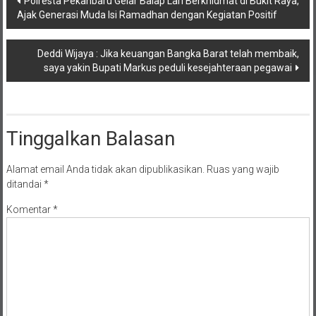
Polresta Pekanbaru Gelar Balap Lari Berkhidmat di Bukit Raya,
Ajak Generasi Muda Isi Ramadhan dengan Kegiatan Positif
pos
Deddi Wijaya : Jika keuangan Bangka Barat telah membaik,
saya yakin Bupati Markus peduli kesejahteraan pegawai
Tinggalkan Balasan
Alamat email Anda tidak akan dipublikasikan.
Ruas yang wajib
ditandai
*
Komentar
*