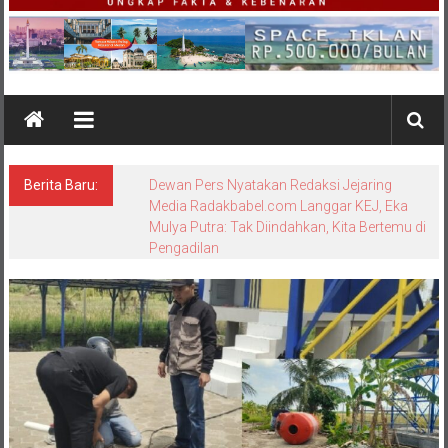
Berita Baru:
Bungkam Saat Dikonfirmasi, Sikap Kanit
Tipidter Polres Bangka Barat Memicu
Pertanyaan: Equality Before the Law
Dipertanyakan