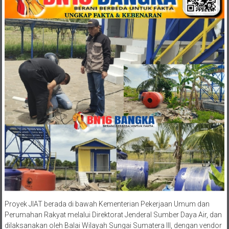
Proyek JIAT berada di bawah Kementerian Pekerjaan Umum dan
Perumahan Rakyat melalui Direktorat Jenderal Sumber Daya Air, dan
dilaksanakan oleh Balai Wilayah Sungai Sumatera III, dengan vendor