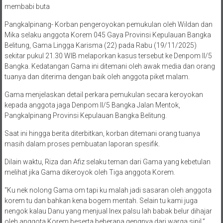
membabi buta
Pangkalpinang- Korban pengeroyokan pemukulan oleh Wildan dan
Mika selaku anggota Korem 045 Gaya Provinsi Kepulauan Bangka
Belitung, Gama Lingga Karisma (22) pada Rabu (19/11/2025)
sekitar pukul 21.30 WIB melaporkan kasus tersebut ke Denpom II/5
Bangka. Kedatangan Gama ini ditemani oleh awak media dan orang
tuanya dan diterima dengan baik oleh anggota piket malam.
Gama menjelaskan detail perkara pemukulan secara keroyokan
kepada anggota jaga Denpom II/5 Bangka Jalan Mentok,
Pangkalpinang Provinsi Kepulauan Bangka Belitung.
Saat ini hingga berita diterbitkan, korban ditemani orang tuanya
masih dalam proses pembuatan laporan spesifik.
Dilain waktu, Riza dan Afiz selaku teman dari Gama yang kebetulan
melihat jika Gama dikeroyok oleh Tiga anggota Korem.
“Ku nek nolong Gama om tapi ku malah jadi sasaran oleh anggota
korem tu dan bahkan kena bogem mentah. Selain tu kami juga
nengok kalau Danu yang menjual Inex palsu lah babak belur dihajar
oleh anggota Korem beserta beberapa gengnya dari warga sipil,”