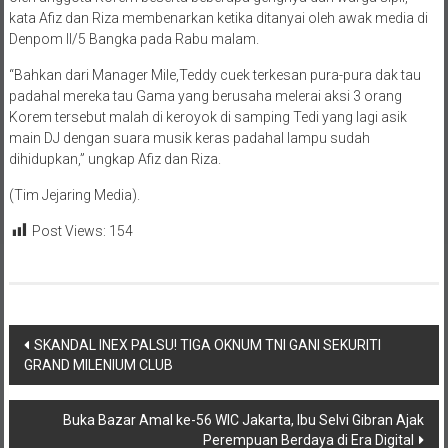
kata Afiz dan Riza membenarkan ketika ditanyai oleh awak media di
Denpom II/5 Bangka pada Rabu malam.
“Bahkan dari Manager Mile,Teddy cuek terkesan pura-pura dak tau
padahal mereka tau Gama yang berusaha melerai aksi 3 orang
Korem tersebut malah di keroyok di samping Tedi yang lagi asik
main DJ dengan suara musik keras padahal lampu sudah
dihidupkan,” ungkap Afiz dan Riza.
(Tim Jejaring Media).
Post Views:
154
Navigasi
SKANDAL INEX PALSU! TIGA OKNUM TNI GANI SEKURITI
GRAND MILENIUM CLUB
pos
Buka Bazar Amal ke-56 WIC Jakarta, Ibu Selvi Gibran Ajak
Perempuan Berdaya di Era Digital