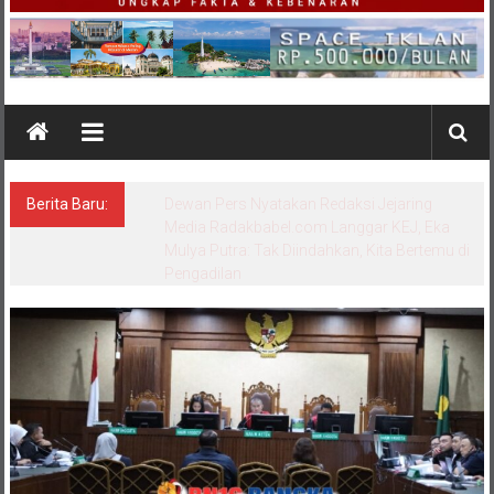
Berita Baru:
Dewan Pers Nyatakan Redaksi Jejaring
Media Radakbabel.com Langgar KEJ, Eka
Mulya Putra: Tak Diindahkan, Kita Bertemu di
Pengadilan