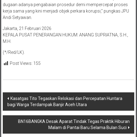
dugaan adanya pengabaian prosedur demi mempercepat proses
kerja sama yang kini menjadi objek perkara korupsi,” pungkas JPU
Andi Setyawan.
Jakarta, 21 Februari 2026
KEPALA PUSAT PENERANGAN HUKUM: ANANG SUPRIATNA, S.H.,
M.H.
(*/Red/LK).
Post Views:
155
Navigasi
Kasatgas Tito Tegaskan Relokasi dan Percepatan Huntara
bagi Warga Terdampak Banjir Aceh Utara
pos
BN16BANGKA Desak Aparat Tindak Tegas Praktik Hiburan
Malam di Pantai Baru Selama Bulan Suci