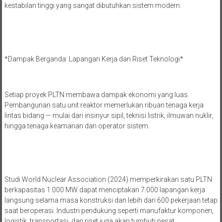
kestabilan tinggi yang sangat dibutuhkan sistem modern.
*Dampak Berganda: Lapangan Kerja dan Riset Teknologi*
Setiap proyek PLTN membawa dampak ekonomi yang luas.
Pembangunan satu unit reaktor memerlukan ribuan tenaga kerja
lintas bidang — mulai dari insinyur sipil, teknisi listrik, ilmuwan nuklir,
hingga tenaga keamanan dan operator sistem.
Studi World Nuclear Association (2024) memperkirakan satu PLTN
berkapasitas 1.000 MW dapat menciptakan 7.000 lapangan kerja
langsung selama masa konstruksi dan lebih dari 600 pekerjaan tetap
saat beroperasi. Industri pendukung seperti manufaktur komponen,
logistik, transportasi, dan riset juga akan tumbuh pesat.