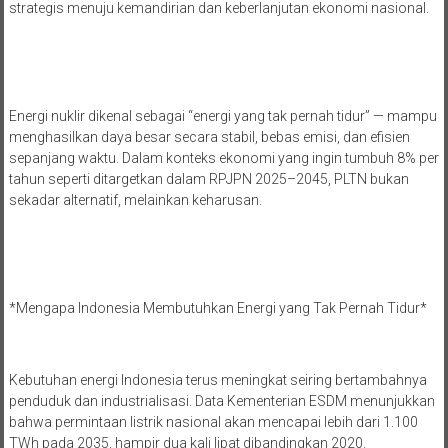
strategis menuju kemandirian dan keberlanjutan ekonomi nasional.
Energi nuklir dikenal sebagai “energi yang tak pernah tidur” — mampu
menghasilkan daya besar secara stabil, bebas emisi, dan efisien
sepanjang waktu. Dalam konteks ekonomi yang ingin tumbuh 8% per
tahun seperti ditargetkan dalam RPJPN 2025–2045, PLTN bukan
sekadar alternatif, melainkan keharusan.
*Mengapa Indonesia Membutuhkan Energi yang Tak Pernah Tidur*
Kebutuhan energi Indonesia terus meningkat seiring bertambahnya
penduduk dan industrialisasi. Data Kementerian ESDM menunjukkan
bahwa permintaan listrik nasional akan mencapai lebih dari 1.100
TWh pada 2035, hampir dua kali lipat dibandingkan 2020.