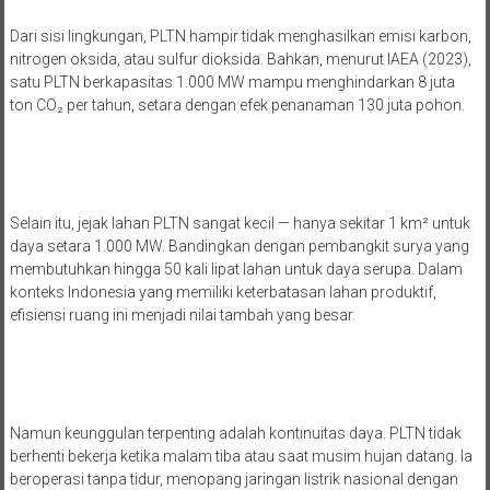
Dari sisi lingkungan, PLTN hampir tidak menghasilkan emisi karbon,
nitrogen oksida, atau sulfur dioksida. Bahkan, menurut IAEA (2023),
satu PLTN berkapasitas 1.000 MW mampu menghindarkan 8 juta
ton CO₂ per tahun, setara dengan efek penanaman 130 juta pohon.
Selain itu, jejak lahan PLTN sangat kecil — hanya sekitar 1 km² untuk
daya setara 1.000 MW. Bandingkan dengan pembangkit surya yang
membutuhkan hingga 50 kali lipat lahan untuk daya serupa. Dalam
konteks Indonesia yang memiliki keterbatasan lahan produktif,
efisiensi ruang ini menjadi nilai tambah yang besar.
Namun keunggulan terpenting adalah kontinuitas daya. PLTN tidak
berhenti bekerja ketika malam tiba atau saat musim hujan datang. Ia
beroperasi tanpa tidur, menopang jaringan listrik nasional dengan