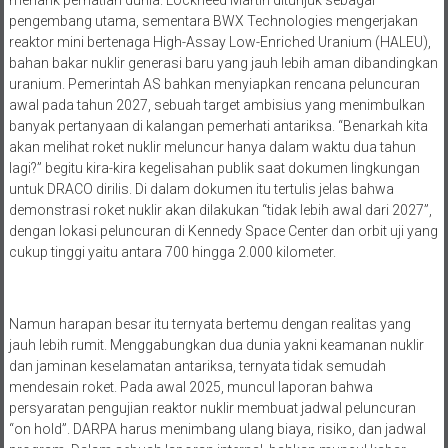
menarik perhatian dunia. Lockheed Martin ditunjuk sebagai
pengembang utama, sementara BWX Technologies mengerjakan
reaktor mini bertenaga High-Assay Low-Enriched Uranium (HALEU),
bahan bakar nuklir generasi baru yang jauh lebih aman dibandingkan
uranium. Pemerintah AS bahkan menyiapkan rencana peluncuran
awal pada tahun 2027, sebuah target ambisius yang menimbulkan
banyak pertanyaan di kalangan pemerhati antariksa. “Benarkah kita
akan melihat roket nuklir meluncur hanya dalam waktu dua tahun
lagi?” begitu kira-kira kegelisahan publik saat dokumen lingkungan
untuk DRACO dirilis. Di dalam dokumen itu tertulis jelas bahwa
demonstrasi roket nuklir akan dilakukan “tidak lebih awal dari 2027”,
dengan lokasi peluncuran di Kennedy Space Center dan orbit uji yang
cukup tinggi yaitu antara 700 hingga 2.000 kilometer.
Namun harapan besar itu ternyata bertemu dengan realitas yang
jauh lebih rumit. Menggabungkan dua dunia yakni keamanan nuklir
dan jaminan keselamatan antariksa, ternyata tidak semudah
mendesain roket. Pada awal 2025, muncul laporan bahwa
persyaratan pengujian reaktor nuklir membuat jadwal peluncuran
“on hold”. DARPA harus menimbang ulang biaya, risiko, dan jadwal