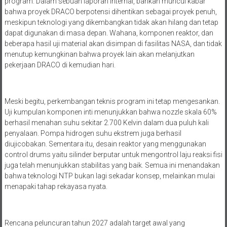
program. Dalam sebuah laporan internal, bahkan muncul kabar
bahwa proyek DRACO berpotensi dihentikan sebagai proyek penuh,
meskipun teknologi yang dikembangkan tidak akan hilang dan tetap
dapat digunakan di masa depan. Wahana, komponen reaktor, dan
beberapa hasil uji material akan disimpan di fasilitas NASA, dan tidak
menutup kemungkinan bahwa proyek lain akan melanjutkan
pekerjaan DRACO di kemudian hari.
Meski begitu, perkembangan teknis program ini tetap mengesankan.
Uji kumpulan komponen inti menunjukkan bahwa nozzle skala 60%
berhasil menahan suhu sekitar 2.700 Kelvin dalam dua puluh kali
penyalaan. Pompa hidrogen suhu ekstrem juga berhasil
diujicobakan. Sementara itu, desain reaktor yang menggunakan
control drums yaitu silinder berputar untuk mengontrol laju reaksi fisi
juga telah menunjukkan stabilitas yang baik. Semua ini menandakan
bahwa teknologi NTP bukan lagi sekadar konsep, melainkan mulai
menapaki tahap rekayasa nyata.
Rencana peluncuran tahun 2027 adalah target awal yang