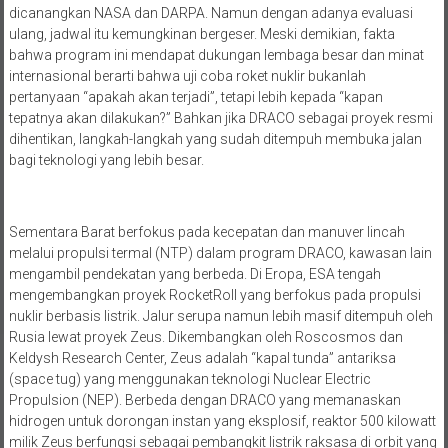
dicanangkan NASA dan DARPA. Namun dengan adanya evaluasi
ulang, jadwal itu kemungkinan bergeser. Meski demikian, fakta
bahwa program ini mendapat dukungan lembaga besar dan minat
internasional berarti bahwa uji coba roket nuklir bukanlah
pertanyaan “apakah akan terjadi”, tetapi lebih kepada “kapan
tepatnya akan dilakukan?” Bahkan jika DRACO sebagai proyek resmi
dihentikan, langkah-langkah yang sudah ditempuh membuka jalan
bagi teknologi yang lebih besar.
Sementara Barat berfokus pada kecepatan dan manuver lincah
melalui propulsi termal (NTP) dalam program DRACO, kawasan lain
mengambil pendekatan yang berbeda. Di Eropa, ESA tengah
mengembangkan proyek RocketRoll yang berfokus pada propulsi
nuklir berbasis listrik. Jalur serupa namun lebih masif ditempuh oleh
Rusia lewat proyek Zeus. Dikembangkan oleh Roscosmos dan
Keldysh Research Center, Zeus adalah “kapal tunda” antariksa
(space tug) yang menggunakan teknologi Nuclear Electric
Propulsion (NEP). Berbeda dengan DRACO yang memanaskan
hidrogen untuk dorongan instan yang eksplosif, reaktor 500 kilowatt
milik Zeus berfungsi sebagai pembangkit listrik raksasa di orbit yang