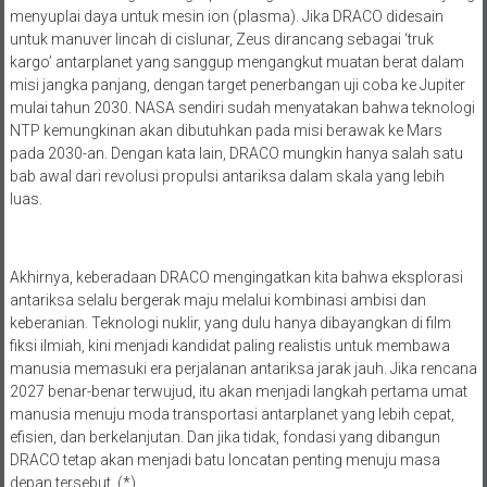
menyuplai daya untuk mesin ion (plasma). Jika DRACO didesain
untuk manuver lincah di cislunar, Zeus dirancang sebagai ‘truk
kargo’ antarplanet yang sanggup mengangkut muatan berat dalam
misi jangka panjang, dengan target penerbangan uji coba ke Jupiter
mulai tahun 2030. NASA sendiri sudah menyatakan bahwa teknologi
NTP kemungkinan akan dibutuhkan pada misi berawak ke Mars
pada 2030-an. Dengan kata lain, DRACO mungkin hanya salah satu
bab awal dari revolusi propulsi antariksa dalam skala yang lebih
luas.
Akhirnya, keberadaan DRACO mengingatkan kita bahwa eksplorasi
antariksa selalu bergerak maju melalui kombinasi ambisi dan
keberanian. Teknologi nuklir, yang dulu hanya dibayangkan di film
fiksi ilmiah, kini menjadi kandidat paling realistis untuk membawa
manusia memasuki era perjalanan antariksa jarak jauh. Jika rencana
2027 benar-benar terwujud, itu akan menjadi langkah pertama umat
manusia menuju moda transportasi antarplanet yang lebih cepat,
efisien, dan berkelanjutan. Dan jika tidak, fondasi yang dibangun
DRACO tetap akan menjadi batu loncatan penting menuju masa
depan tersebut. (*)