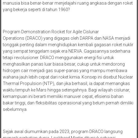
manusia bisa benar-benar menjelajahi ruang angkasa dengan roket
yang bekerja seperti di tahun 1960?
Program Demonstration Rocket for Agile Cislunar
Operations (DRACO) yang digagas oleh DARPA dan NASA menjadi
tonggak penting dalam menghidupkan kembali gagasan roket nuklir
yang sempat tenggelam sejak era NERVA. Gagasannya sederhana
tetapi revolusioner. DRACO menggunakan energi fisi untuk
menghasilkan panas luar biasa besar, cukup untuk mendorong
hidrogen cair menjadi gas super-panas yang mampu membawa
wahana jauh lebih cepat dari roket kimia. Konsep ini disebut Nuclear
Thermal Propulsion (NTP), dan jika berhasil, ia dapat memangkas
waktu tempuh ke Mars hingga setengahnya. Bagi wilayah cislunar,
kemampuan ini berarti memiliki manuver cepat, efisiensi bahan
bakar tinggi, dan fleksibilitas operasional yang belum pernah dimiliki
sebelumnya.
Sejak awal diumumkan pada 2023, program DRACO langsung