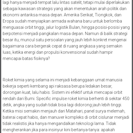
lagi hanya menjadi tempat lalu lintas satelit, tetapi mulai diperlakukan
sebagai kawasan strategis yang akan menentukan arah politik dan
ekonomi antariksa masa depan. Amerika Serikat, Tiongkok, dan
Eropa sudah menyiapkan armada wahana baru untuk berlomba
menguasai orbit tinggi, jalur logistik Bulan, hingga posisi-posisi yang
berpotensi menjadi pangkalan masa depan. Namun di balik strategi
besar itu, muncul satu persoalan yang jauh lebih konkret mengenai
bagaimana cara bergerak cepat di ruang angkasa yang semakin
luas, ketika energi dan propulsi konvensional sudah hampir
mencapai batas fisiknya?
Roket kimia yang selama ini menjadi kebanggaan umat manusia
bekerja seperti kembang api raksasa berupa ledakan besar,
dorongan kuat, lalu habis. Sistem ini efektif untuk mencapai orbit
rendah dari Bumi. Specific impulse roket kimia berhenti di sekitar 450
detik, angka yang sudah tidak bisa lagi didorong jauh lebih tinggi.
Ketika misi semakin menjauh dari Matahari, panel surya melemah,
baterai cepat habis, dan manuver kompleks di orbit cislunar menjadi
tidak realistis jika hanya mengandalkan teknologi lama. Tidak
mengherankan jika para insinyur kini bertanya-tanya: apakah