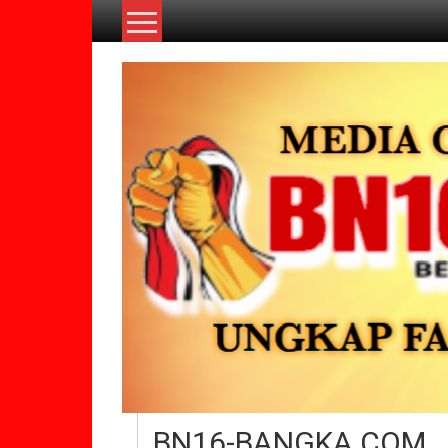
Lompat
ke
konten
BN16-BANGKA.COM