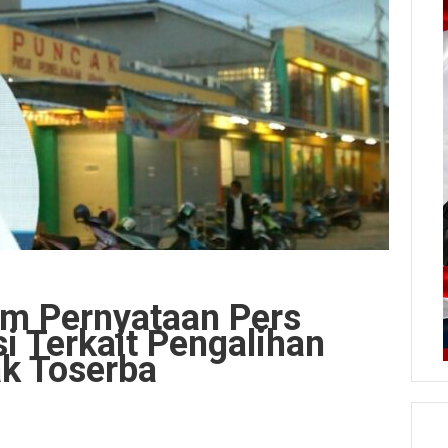
am Pernyataan Pers
 Terkait Pengalihan
k Toserba