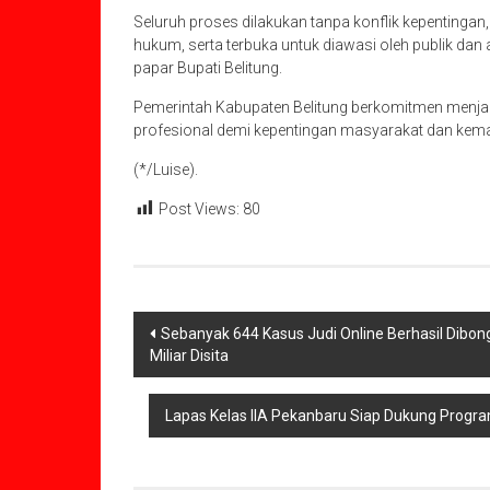
Seluruh proses dilakukan tanpa konflik kepentinga
hukum, serta terbuka untuk diawasi oleh publik da
papar Bupati Belitung.
Pemerintah Kabupaten Belitung berkomitmen menjala
profesional demi kepentingan masyarakat dan kema
(*/Luise).
Post Views:
80
Navigasi
Sebanyak 644 Kasus Judi Online Berhasil Dibon
Miliar Disita
pos
Lapas Kelas IIA Pekanbaru Siap Dukung Progr