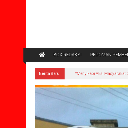
BOX REDAKSI
PEDOMAN PEMBER
Berita Baru:
*Menyikapi Aksi Masyarakat d