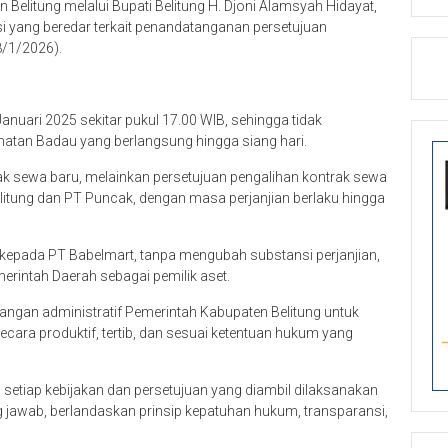
elitung melalui Bupati Belitung H. Djoni Alamsyah Hidayat,
i yang beredar terkait penandatanganan persetujuan
/1/2026).
nuari 2025 sekitar pukul 17.00 WIB, sehingga tidak
atan Badau yang berlangsung hingga siang hari.
 sewa baru, melainkan persetujuan pengalihan kontrak sewa
elitung dan PT Puncak, dengan masa perjanjian berlaku hingga
epada PT Babelmart, tanpa mengubah substansi perjanjian,
rintah Daerah sebagai pemilik aset.
angan administratif Pemerintah Kabupaten Belitung untuk
cara produktif, tertib, dan sesuai ketentuan hukum yang
etiap kebijakan dan persetujuan yang diambil dilaksanakan
ng jawab, berlandaskan prinsip kepatuhan hukum, transparansi,