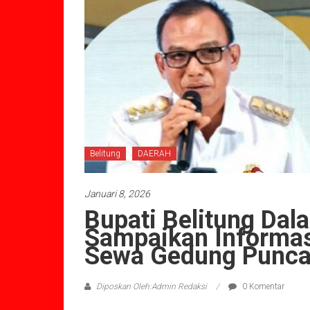
Belitung
DAERAH
Januari 8, 2026
Bupati Belitung Dal
Sampaikan Informasi
Sewa Gedung Punca
Diposkan Oleh:Admin Redaksi
0 Komentar