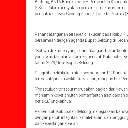
Belitung, BN16-Bangka.com – Pemerintah Kabupaten B
S.Sos. dalam pernyataan pers meluruskan informas
pengalihan sewa Gedung Puncak Toserba. Kamis (8
Penandatanganan tersebut dilakukan pada Rabu, 7 Ja
bersamaan dengan agenda Bupati Belitung di Kecam
“Bahwa dokumen yang ditandatangani bukan kontrak
yang telah berjalan antara Pemerintah Kabupaten B
tahun 2029,” tulis Bupati Belitung.
Pengalihan dilakukan atas permohonan PT Puncak k
termasuk jangka waktu, kewajiban, maupun hak Peme
“Persetujuan tersebut merupakan bagian dari kewen
menjamin keberlanjutan pemanfaatan aset daerah se
berlaku,” ungkapnya.
Pemerintah Kabupaten Belitung menegaskan bahwa s
dengan penuh integritas, kehati-hatian, dan tanggu
dan kepentingan daerah.