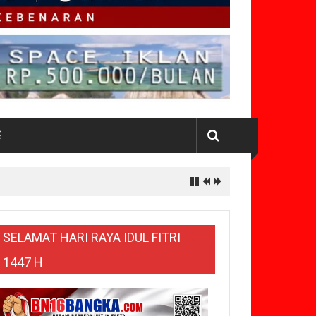
S
SELAMAT HARI RAYA IDUL FITRI
1447 H