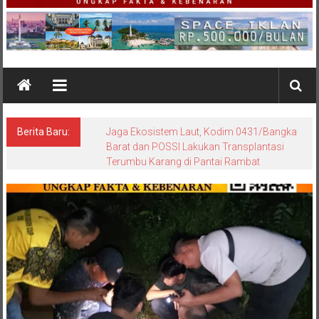
Berita Baru:
Sebagai dari Tugas Penjagaan Negara,
Batalyon Infanteri TP 845/KS bersama
Kodim 0414/Belitung Amankan Aksi Unjuk
Rasa Penambang di PT Timah Tbk Belitung
Timur