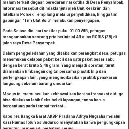
Kasus bermula dari laporan masyarakat pada Senin (20/4/2026)
malam terkait dugaan peredaran narkotika di Desa Penyampak.
Informasi tersebut ditindaklanjuti oleh Unit Reskrim dan
Intelkam Polsek Tempilang melalui penyelidikan, hingga tim
gabungan “Tim Ulat Bulu” melakukan penyergapan.
Pada Selasa dini hari sekitar pukul 01.00 WIB, petugas
mengamankan seorang pria berinisial AR alias BORIS (38) di
jalan raya Desa Penyampak.
Dalam penggeledahan yang disaksikan perangkat desa, petugas
menemukan delapan paket kecil dan satu paket besar sabu
dengan berat bruto 5,48 gram. Yang menjadi sorotan, turut
diamankan timbangan digital bersama plastik klip dan
perlengkapan lain, yang mengindikasikan praktik penakaran
langsung sebelum barang diedarkan.
Modus ini memunculkan kekhawatiran karena transaksi diduga
bisa dilakukan lebih fleksibel di lapangan, tanpa harus
bergantung pada tempat tertentu.
Kapolres Bangka Barat AKBP Pradana Aditya Nugraha melalui