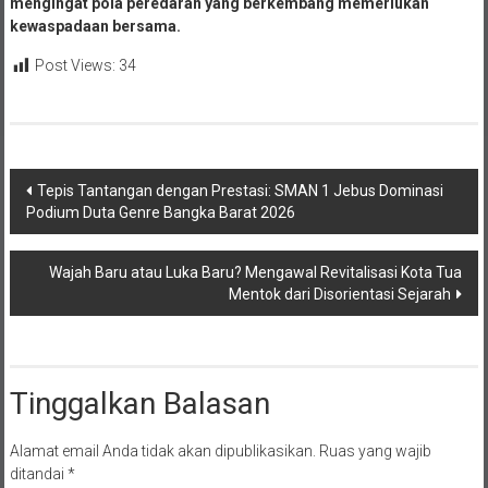
Polres Bangka Barat mengimbau masyarakat untuk terus
memberikan informasi jika menemukan aktivitas mencurigakan,
mengingat pola peredaran yang berkembang memerlukan
kewaspadaan bersama.
Post Views:
34
Navigasi
Tepis Tantangan dengan Prestasi: SMAN 1 Jebus Dominasi
Podium Duta Genre Bangka Barat 2026
pos
Wajah Baru atau Luka Baru? Mengawal Revitalisasi Kota Tua
Mentok dari Disorientasi Sejarah
Tinggalkan Balasan