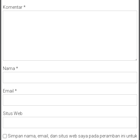
Alamat email Anda tidak akan dipublikasikan.
Ruas yang wajib
ditandai
*
Komentar
*
Nama
*
Email
*
Situs Web