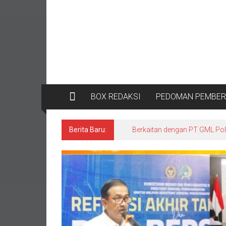
BOX REDAKSI
PEDOMAN PEMBERI
Berita Baru:
Surat Resmi Jejaring Media D