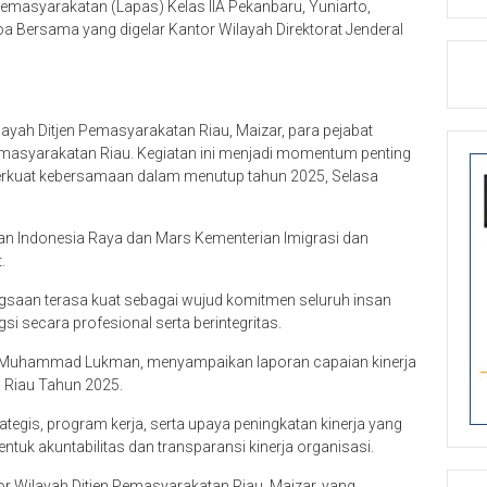
asyarakatan (Lapas) Kelas IIA Pekanbaru, Yuniarto,
oa Bersama yang digelar Kantor Wilayah Direktorat Jenderal
ilayah Ditjen Pemasyarakatan Riau, Maizar, para pejabat
Pemasyarakatan Riau. Kegiatan ini menjadi momentum penting
perkuat kebersamaan dalam menutup tahun 2025, Selasa
n Indonesia Raya dan Mars Kementerian Imigrasi dan
.
aan terasa kuat sebagai wujud komitmen seluruh insan
 secara profesional serta berintegritas.
, Muhammad Lukman, menyampaikan laporan capaian kinerja
 Riau Tahun 2025.
tegis, program kerja, serta upaya peningkatan kinerja yang
tuk akuntabilitas dan transparansi kinerja organisasi.
r Wilayah Ditjen Pemasyarakatan Riau, Maizar, yang