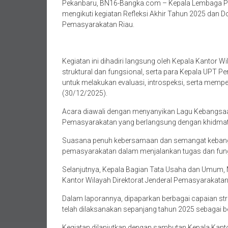
Pekanbaru, BN16-Bangka.com – Kepala Lembaga Pem
mengikuti kegiatan Refleksi Akhir Tahun 2025 dan D
Pemasyarakatan Riau.
Kegiatan ini dihadiri langsung oleh Kepala Kantor W
struktural dan fungsional, serta para Kepala UPT 
untuk melakukan evaluasi, introspeksi, serta mem
(30/12/2025).
Acara diawali dengan menyanyikan Lagu Kebangsaa
Pemasyarakatan yang berlangsung dengan khidmat
Suasana penuh kebersamaan dan semangat kebangs
pemasyarakatan dalam menjalankan tugas dan fungsi
Selanjutnya, Kepala Bagian Tata Usaha dan Umum
Kantor Wilayah Direktorat Jenderal Pemasyarakatan
Dalam laporannya, dipaparkan berbagai capaian stra
telah dilaksanakan sepanjang tahun 2025 sebagai ben
Kegiatan dilanjutkan dengan sambutan Kepala Kanto