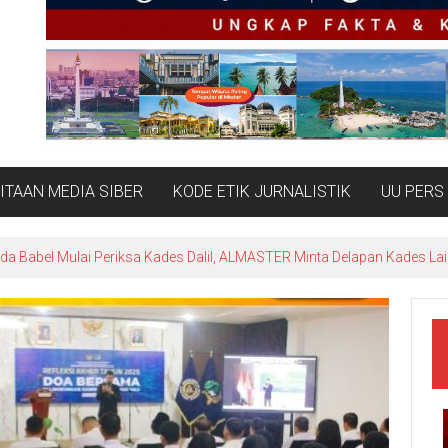
TAAN MEDIA SIBER
KODE ETIK JURNALISTIK
UU PERS
ewan Pers: Radakbabel.com Terbukti Langgar Kode Etik Jurnalistik dala