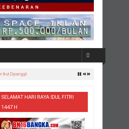
m Pemberitaan Tin Slag
SELAMAT HARI RAYA IDUL FITRI
1447 H