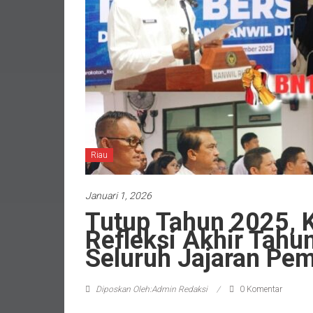
Riau
Januari 1, 2026
Tutup Tahun 2025, K
Refleksi Akhir Tah
Seluruh Jajaran Pe
Diposkan Oleh:Admin Redaksi
0 Komentar