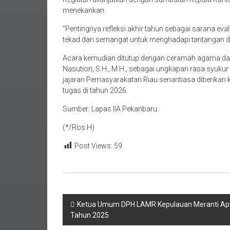
menekankan.
“Pentingnya refleksi akhir tahun sebagai sarana eva
tekad dan semangat untuk menghadapi tantangan di
Acara kemudian ditutup dengan ceramah agama da
Nasution, S.H., M.H., sebagai ungkapan rasa syukur 
jajaran Pemasyarakatan Riau senantiasa diberikan
tugas di tahun 2026.
Sumber: Lapas llA Pekanbaru
(*/Ros.H)
Post Views:
59
Navigasi
Ketua Umum DPH LAMR Kepulauan Meranti Apres
Tahun 2025
pos