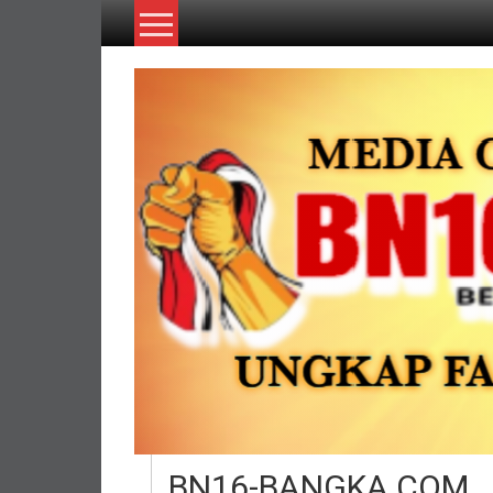
Lompat
ke
konten
BN16-BANGKA.COM