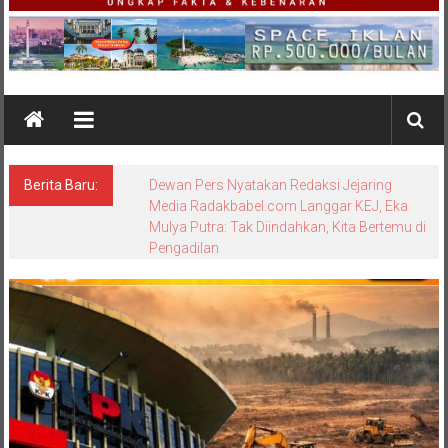
Berita Baru:
Bungkam Saat Dikonfirmasi, Sikap Kanit
Tipidter Polres Bangka Barat Memicu
Pertanyaan: Equality Before the Law
Dipertanyakan