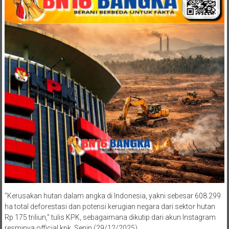
“Kerusakan hutan dalam angka di Indonesia, yakni sebesar 608.299
ha total deforestasi dan potensi kerugian negara dari sektor hutan
Rp 175 triliun,” tulis KPK, sebagaimana dikutip dari akun Instagram
resminya official.kpk, Senin (29/12/2025).