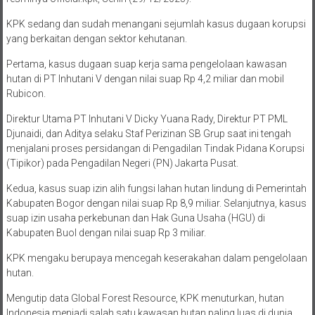
KPK sedang dan sudah menangani sejumlah kasus dugaan korupsi
yang berkaitan dengan sektor kehutanan.
Pertama, kasus dugaan suap kerja sama pengelolaan kawasan
hutan di PT Inhutani V dengan nilai suap Rp 4,2 miliar dan mobil
Rubicon.
Direktur Utama PT Inhutani V Dicky Yuana Rady, Direktur PT PML
Djunaidi, dan Aditya selaku Staf Perizinan SB Grup saat ini tengah
menjalani proses persidangan di Pengadilan Tindak Pidana Korupsi
(Tipikor) pada Pengadilan Negeri (PN) Jakarta Pusat.
Kedua, kasus suap izin alih fungsi lahan hutan lindung di Pemerintah
Kabupaten Bogor dengan nilai suap Rp 8,9 miliar. Selanjutnya, kasus
suap izin usaha perkebunan dan Hak Guna Usaha (HGU) di
Kabupaten Buol dengan nilai suap Rp 3 miliar.
KPK mengaku berupaya mencegah keserakahan dalam pengelolaan
hutan.
Mengutip data Global Forest Resource, KPK menuturkan, hutan
Indonesia menjadi salah satu kawasan hutan paling luas di dunia