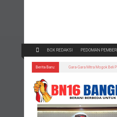
BOX REDAKSI
PEDOMAN PEMBERI
Berita Baru:
Asintel Satlap Tricakti Klari
Penyidikan