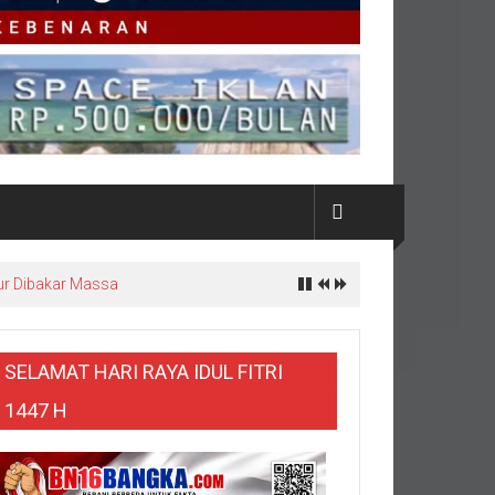
Dugaan Pelanggaran Tunggu Hasil
SELAMAT HARI RAYA IDUL FITRI
1447 H