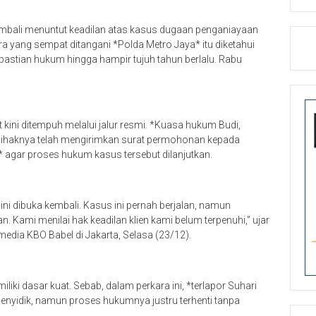
bali menuntut keadilan atas kasus dugaan penganiayaan
a yang sempat ditangani *Polda Metro Jaya* itu diketahui
epastian hukum hingga hampir tujuh tahun berlalu. Rabu
kini ditempuh melalui jalur resmi. *Kuasa hukum Budi,
pihaknya telah mengirimkan surat permohonan kepada
 agar proses hukum kasus tersebut dilanjutkan.
ni dibuka kembali. Kasus ini pernah berjalan, namun
 Kami menilai hak keadilan klien kami belum terpenuhi,” ujar
media KBO Babel di Jakarta, Selasa (23/12).
i dasar kuat. Sebab, dalam perkara ini, *terlapor Suhari
 penyidik, namun proses hukumnya justru terhenti tanpa