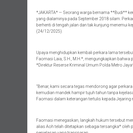
*JAKARTA* — Seorang warga bernama **Budi** kem
yang dialaminya pada September 2018 silam. Perkar
berhenti di tengah jalan dan tak kunjung menemui k
(24/12/2025).
Upaya menghidupkan kembali perkara lama tersebut 
Faomasi Laia, S.H., M.H.*, mengungkapkan bahwa 
*Direktur Reserse Kriminal Umum Polda Metro Jaya*
“Benar, kami secara tegas mendorong agar perkara i
kemudian mandek hampir tujuh tahun tanpa kejelasan.
Faomasi dalam keterangan tertulis kepada Jejaring 
Faomasi menegaskan, langkah hukum tersebut memilik
alias Aoh telah ditetapkan sebagai tersangka* oleh