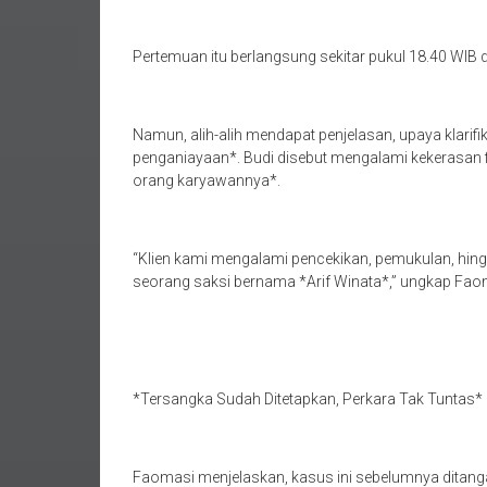
Pertemuan itu berlangsung sekitar pukul 18.40 WIB
Namun, alih-alih mendapat penjelasan, upaya klarifi
penganiayaan*. Budi disebut mengalami kekerasan fi
orang karyawannya*.
“Klien kami mengalami pencekikan, pemukulan, hingg
seorang saksi bernama *Arif Winata*,” ungkap Fao
*Tersangka Sudah Ditetapkan, Perkara Tak Tuntas*