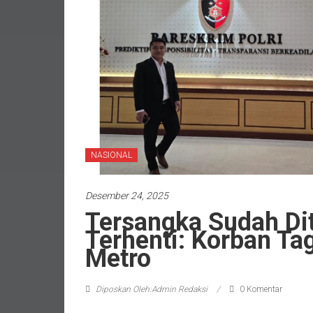
NASIONAL
Desember 24, 2025
Tersangka Sudah Di
Terhenti: Korban Ta
Metro
Diposkan Oleh:Admin Redaksi
0 Komentar