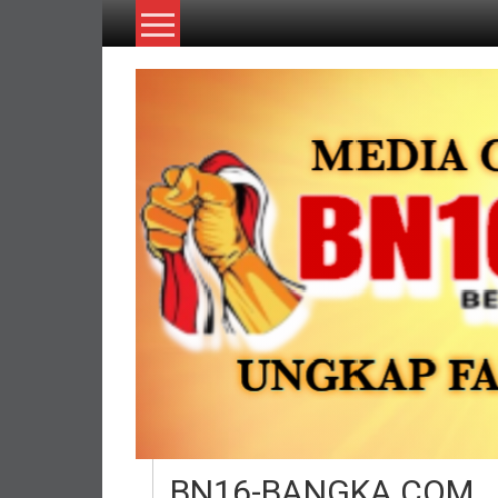
Lompat
ke
konten
BN16-BANGKA.COM