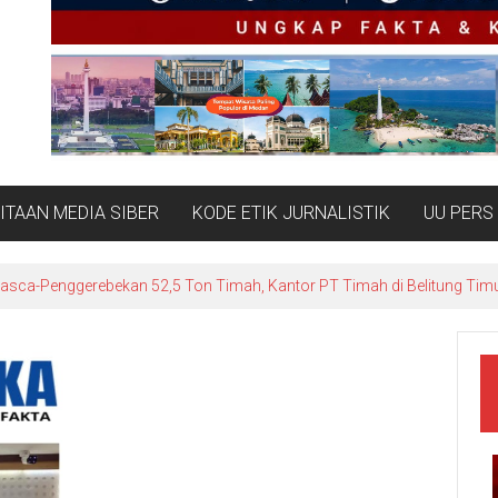
TAAN MEDIA SIBER
KODE ETIK JURNALISTIK
UU PERS
fikasi Temuan 53 Ton Pasir Timah di Belitung: Material Mitra PT Timah, 