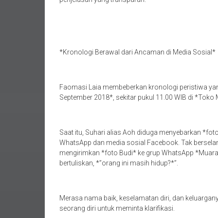
penjelasan yang transparan.
*Kronologi Berawal dari Ancaman di Media Sosial*
Faomasi Laia membeberkan kronologi peristiwa yan
September 2018*, sekitar pukul 11.00 WIB di *Toko 
Saat itu, Suhari alias Aoh diduga menyebarkan *foto
WhatsApp dan media sosial Facebook. Tak berselang
mengirimkan *foto Budi* ke grup WhatsApp *Muar
bertuliskan, *”orang ini masih hidup?*”.
Merasa nama baik, keselamatan diri, dan keluargan
seorang diri untuk meminta klarifikasi.