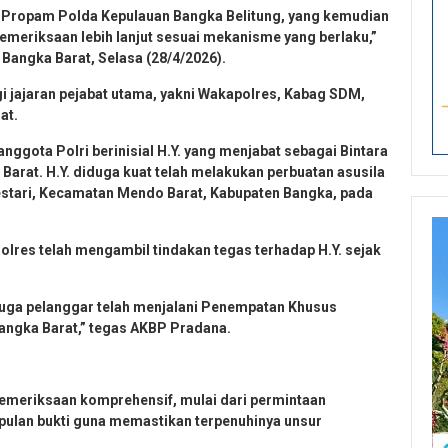
g Propam Polda Kepulauan Bangka Belitung, yang kemudian
emeriksaan lebih lanjut sesuai mekanisme yang berlaku,”
 Bangka Barat, Selasa (28/4/2026).
 jajaran pejabat utama, yakni Wakapolres, Kabag SDM,
at.
gota Polri berinisial H.Y. yang menjabat sebagai Bintara
arat. H.Y. diduga kuat telah melakukan perbuatan asusila
estari, Kecamatan Mendo Barat, Kabupaten Bangka, pada
Polres telah mengambil tindakan tegas terhadap H.Y. sejak
duga pelanggar telah menjalani Penempatan Khusus
 Bangka Barat,” tegas AKBP Pradana.
pemeriksaan komprehensif, mulai dari permintaan
pulan bukti guna memastikan terpenuhinya unsur