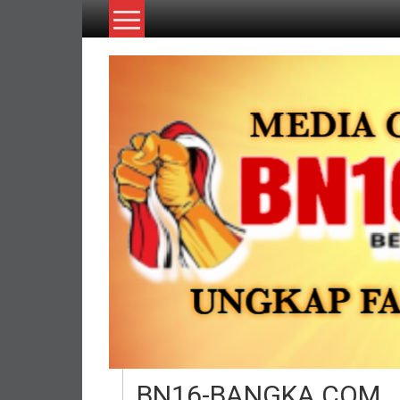
Lompat
ke
konten
BN16-BANGKA.COM