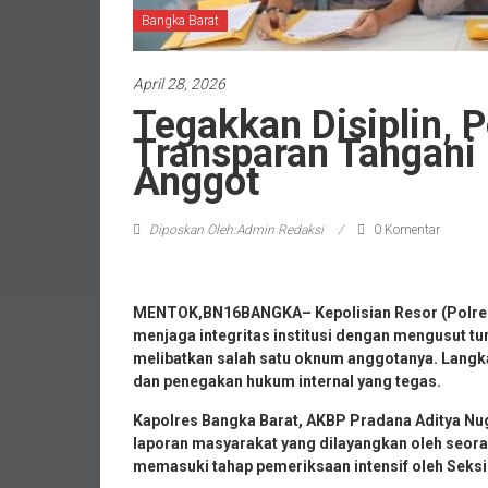
Bangka Barat
April 28, 2026
Tegakkan Disiplin, 
Transparan Tangani
Anggot
Diposkan Oleh:Admin Redaksi
0 Komentar
MENTOK,BN16BANGKA– Kepolisian Resor (Polre
menjaga integritas institusi dengan mengusut tu
melibatkan salah satu oknum anggotanya. Langka
dan penegakan hukum internal yang tegas.
Kapolres Bangka Barat, AKBP Pradana Aditya Nu
laporan masyarakat yang dilayangkan oleh seorang
memasuki tahap pemeriksaan intensif oleh Seks