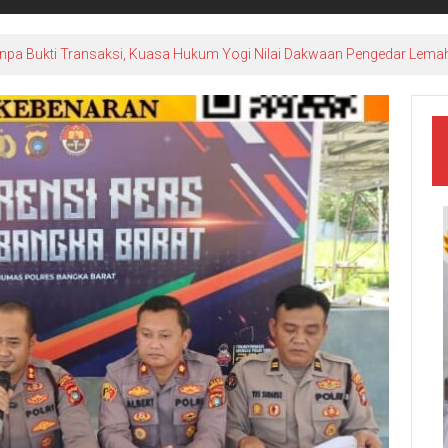
npa Bukti Transaksi, Kuasa Hukum Yogi Nilai Dakwaan Pengedar Lema