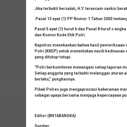
Jika terbukti bersalah, H.Y. terancam sanksi bera
Pasal 13 ayat (1) PP Nomor 1 Tahun 2003 tentan
Pasal 5 ayat (1) huruf b dan Pasal 8 huruf c ang
dan Komisi Kode Etik Polri.
Kapolres menekankan bahwa hasil pemeriksaan in
Polri (KKEP) untuk menentukan nasib kedinasan o
yang ditutup-tutupi.
“Polri berkomitmen menangani setiap laporan ma
Setiap anggota yang terbukti melanggar aturan a
berlaku,” pungkasnya.
Pihak Polres juga mengapresiasi keberanian m
sebagai upaya bersama menjaga kepercayaan publ
Editor:(BN16BANGKA)
Sumber: