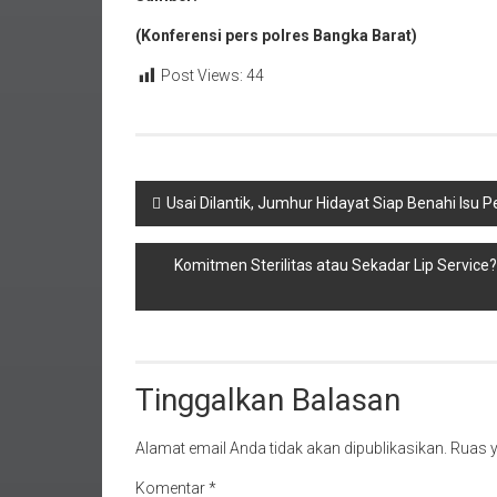
(Konferensi pers polres Bangka Barat)
Post Views:
44
Navigasi
Usai Dilantik, Jumhur Hidayat Siap Benahi Isu
pos
Komitmen Sterilitas atau Sekadar Lip Service? 
Tinggalkan Balasan
Alamat email Anda tidak akan dipublikasikan.
Ruas y
Komentar
*