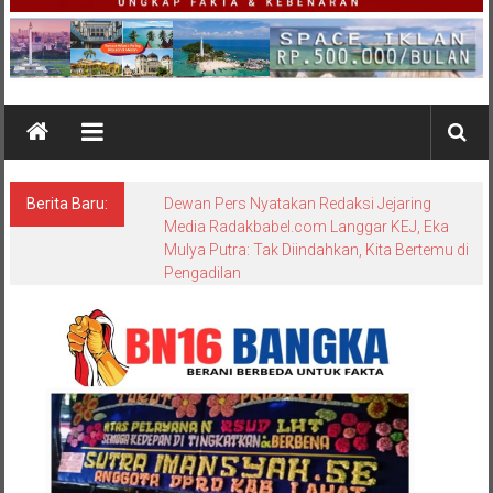
Berita Baru:
Dewan Pers Nyatakan Redaksi Jejaring
Media Radakbabel.com Langgar KEJ, Eka
Mulya Putra: Tak Diindahkan, Kita Bertemu di
Pengadilan