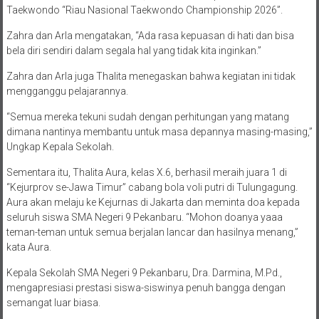
Taekwondo “Riau Nasional Taekwondo Championship 2026”.
Zahra dan Arla mengatakan, “Ada rasa kepuasan di hati dan bisa
bela diri sendiri dalam segala hal yang tidak kita inginkan.”
Zahra dan Arla juga Thalita menegaskan bahwa kegiatan ini tidak
mengganggu pelajarannya.
“Semua mereka tekuni sudah dengan perhitungan yang matang
dimana nantinya membantu untuk masa depannya masing-masing,”
Ungkap Kepala Sekolah.
Sementara itu, Thalita Aura, kelas X.6, berhasil meraih juara 1 di
“Kejurprov se-Jawa Timur” cabang bola voli putri di Tulungagung.
Aura akan melaju ke Kejurnas di Jakarta dan meminta doa kepada
seluruh siswa SMA Negeri 9 Pekanbaru. “Mohon doanya yaaa
teman-teman untuk semua berjalan lancar dan hasilnya menang,”
kata Aura.
Kepala Sekolah SMA Negeri 9 Pekanbaru, Dra. Darmina, M.Pd.,
mengapresiasi prestasi siswa-siswinya penuh bangga dengan
semangat luar biasa.