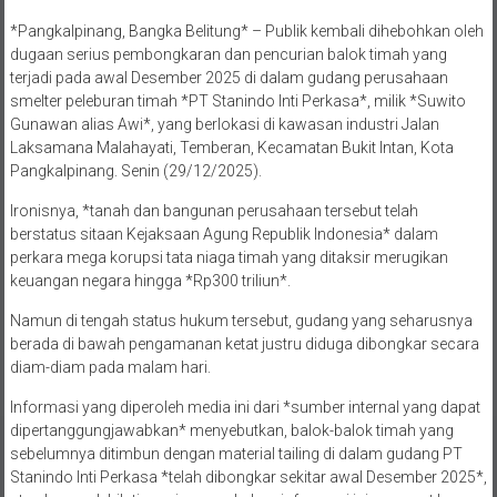
*Pangkalpinang, Bangka Belitung* – Publik kembali dihebohkan oleh
dugaan serius pembongkaran dan pencurian balok timah yang
terjadi pada awal Desember 2025 di dalam gudang perusahaan
smelter peleburan timah *PT Stanindo Inti Perkasa*, milik *Suwito
Gunawan alias Awi*, yang berlokasi di kawasan industri Jalan
Laksamana Malahayati, Temberan, Kecamatan Bukit Intan, Kota
Pangkalpinang. Senin (29/12/2025).
Ironisnya, *tanah dan bangunan perusahaan tersebut telah
berstatus sitaan Kejaksaan Agung Republik Indonesia* dalam
perkara mega korupsi tata niaga timah yang ditaksir merugikan
keuangan negara hingga *Rp300 triliun*.
Namun di tengah status hukum tersebut, gudang yang seharusnya
berada di bawah pengamanan ketat justru diduga dibongkar secara
diam-diam pada malam hari.
Informasi yang diperoleh media ini dari *sumber internal yang dapat
dipertanggungjawabkan* menyebutkan, balok-balok timah yang
sebelumnya ditimbun dengan material tailing di dalam gudang PT
Stanindo Inti Perkasa *telah dibongkar sekitar awal Desember 2025*,