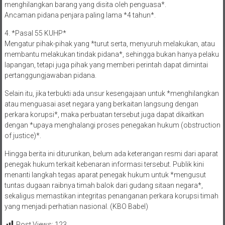
menghilangkan barang yang disita oleh penguasa*.
Ancaman pidana penjara paling lama *4 tahun*.
4. *Pasal 55 KUHP*
Mengatur pihak-pihak yang *turut serta, menyuruh melakukan, atau
membantu melakukan tindak pidana*, sehingga bukan hanya pelaku
lapangan, tetapi juga pihak yang memberi perintah dapat dimintai
pertanggungjawaban pidana.
Selain itu, jika terbukti ada unsur kesengajaan untuk *menghilangkan
atau menguasai aset negara yang berkaitan langsung dengan
perkara korupsi*, maka perbuatan tersebut juga dapat dikaitkan
dengan *upaya menghalangi proses penegakan hukum (obstruction
of justice)*.
Hingga berita ini diturunkan, belum ada keterangan resmi dari aparat
penegak hukum terkait kebenaran informasi tersebut. Publik kini
menanti langkah tegas aparat penegak hukum untuk *mengusut
tuntas dugaan raibnya timah balok dari gudang sitaan negara*,
sekaligus memastikan integritas penanganan perkara korupsi timah
yang menjadi perhatian nasional. (KBO Babel)
Post Views:
123