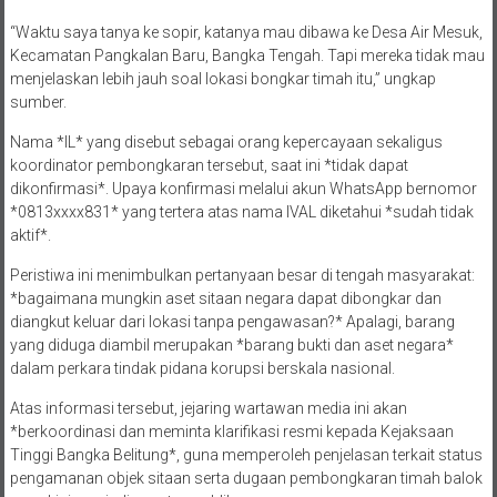
“Waktu saya tanya ke sopir, katanya mau dibawa ke Desa Air Mesuk,
Kecamatan Pangkalan Baru, Bangka Tengah. Tapi mereka tidak mau
menjelaskan lebih jauh soal lokasi bongkar timah itu,” ungkap
sumber.
Nama *IL* yang disebut sebagai orang kepercayaan sekaligus
koordinator pembongkaran tersebut, saat ini *tidak dapat
dikonfirmasi*. Upaya konfirmasi melalui akun WhatsApp bernomor
*0813xxxx831* yang tertera atas nama IVAL diketahui *sudah tidak
aktif*.
Peristiwa ini menimbulkan pertanyaan besar di tengah masyarakat:
*bagaimana mungkin aset sitaan negara dapat dibongkar dan
diangkut keluar dari lokasi tanpa pengawasan?* Apalagi, barang
yang diduga diambil merupakan *barang bukti dan aset negara*
dalam perkara tindak pidana korupsi berskala nasional.
Atas informasi tersebut, jejaring wartawan media ini akan
*berkoordinasi dan meminta klarifikasi resmi kepada Kejaksaan
Tinggi Bangka Belitung*, guna memperoleh penjelasan terkait status
pengamanan objek sitaan serta dugaan pembongkaran timah balok