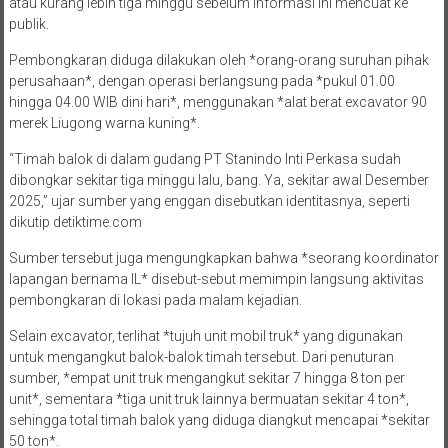
atau kurang lebih tiga minggu sebelum informasi ini mencuat ke
publik.
Pembongkaran diduga dilakukan oleh *orang-orang suruhan pihak
perusahaan*, dengan operasi berlangsung pada *pukul 01.00
hingga 04.00 WIB dini hari*, menggunakan *alat berat excavator 90
merek Liugong warna kuning*.
“Timah balok di dalam gudang PT Stanindo Inti Perkasa sudah
dibongkar sekitar tiga minggu lalu, bang. Ya, sekitar awal Desember
2025,” ujar sumber yang enggan disebutkan identitasnya, seperti
dikutip detiktime.com
Sumber tersebut juga mengungkapkan bahwa *seorang koordinator
lapangan bernama IL* disebut-sebut memimpin langsung aktivitas
pembongkaran di lokasi pada malam kejadian.
Selain excavator, terlihat *tujuh unit mobil truk* yang digunakan
untuk mengangkut balok-balok timah tersebut. Dari penuturan
sumber, *empat unit truk mengangkut sekitar 7 hingga 8 ton per
unit*, sementara *tiga unit truk lainnya bermuatan sekitar 4 ton*,
sehingga total timah balok yang diduga diangkut mencapai *sekitar
50 ton*.