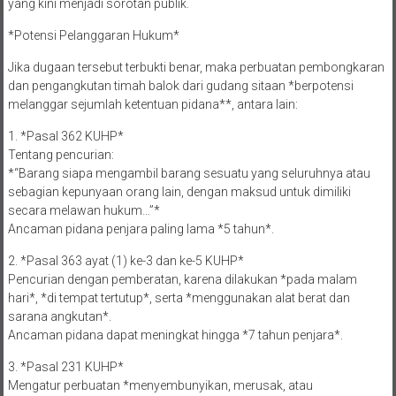
yang kini menjadi sorotan publik.
*Potensi Pelanggaran Hukum*
Jika dugaan tersebut terbukti benar, maka perbuatan pembongkaran
dan pengangkutan timah balok dari gudang sitaan *berpotensi
melanggar sejumlah ketentuan pidana**, antara lain:
1. *Pasal 362 KUHP*
Tentang pencurian:
*“Barang siapa mengambil barang sesuatu yang seluruhnya atau
sebagian kepunyaan orang lain, dengan maksud untuk dimiliki
secara melawan hukum…”*
Ancaman pidana penjara paling lama *5 tahun*.
2. *Pasal 363 ayat (1) ke-3 dan ke-5 KUHP*
Pencurian dengan pemberatan, karena dilakukan *pada malam
hari*, *di tempat tertutup*, serta *menggunakan alat berat dan
sarana angkutan*.
Ancaman pidana dapat meningkat hingga *7 tahun penjara*.
3. *Pasal 231 KUHP*
Mengatur perbuatan *menyembunyikan, merusak, atau