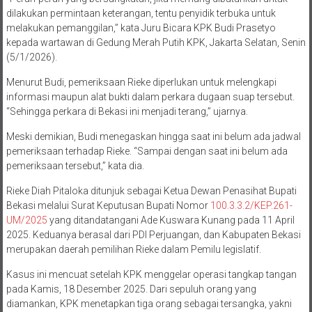
dilakukan permintaan keterangan, tentu penyidik terbuka untuk
melakukan pemanggilan,” kata Juru Bicara KPK Budi Prasetyo
kepada wartawan di Gedung Merah Putih KPK, Jakarta Selatan, Senin
(5/1/2026).
Menurut Budi, pemeriksaan Rieke diperlukan untuk melengkapi
informasi maupun alat bukti dalam perkara dugaan suap tersebut.
“Sehingga perkara di Bekasi ini menjadi terang,” ujarnya.
Meski demikian, Budi menegaskan hingga saat ini belum ada jadwal
pemeriksaan terhadap Rieke. “Sampai dengan saat ini belum ada
pemeriksaan tersebut,” kata dia.
Rieke Diah Pitaloka ditunjuk sebagai Ketua Dewan Penasihat Bupati
Bekasi melalui Surat Keputusan Bupati Nomor
100.3.3.2/KEP.261-
UM/2025
yang ditandatangani Ade Kuswara Kunang pada 11 April
2025. Keduanya berasal dari PDI Perjuangan, dan Kabupaten Bekasi
merupakan daerah pemilihan Rieke dalam Pemilu legislatif.
Kasus ini mencuat setelah KPK menggelar operasi tangkap tangan
pada Kamis, 18 Desember 2025. Dari sepuluh orang yang
diamankan, KPK menetapkan tiga orang sebagai tersangka, yakni