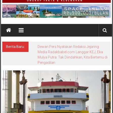
Berita Baru:
Bungkam Saat Dikonfirmasi, Sikap Kanit
Tipidter Polres Bangka Barat Memicu
Pertanyaan: Equality Before the Law
Dipertanyakan