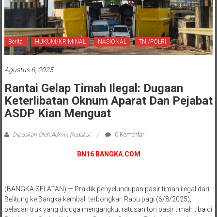
Berita
HUKUM/KRIMINAL
NASIONAL
TNI/POLRI
Agustus 6, 2025
Rantai Gelap Timah Ilegal: Dugaan
Keterlibatan Oknum Aparat Dan Pejabat
ASDP Kian Menguat
Diposkan Oleh:Admin Redaksi
0 Komentar
BN16 BANGKA.COM
(BANGKA SELATAN) — Praktik penyelundupan pasir timah ilegal dari
Belitung ke Bangka kembali terbongkar. Rabu pagi (6/8/2025),
belasan truk yang diduga mengangkut ratusan ton pasir timah tiba di