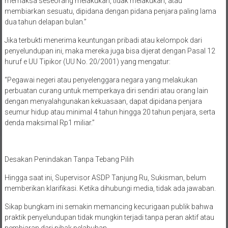
memaksa seseorang melakukan, tidak melakukan, atau
membiarkan sesuatu, dipidana dengan pidana penjara paling lama
dua tahun delapan bulan.”
Jika terbukti menerima keuntungan pribadi atau kelompok dari
penyelundupan ini, maka mereka juga bisa dijerat dengan Pasal 12
huruf e UU Tipikor (UU No. 20/2001) yang mengatur:
“Pegawai negeri atau penyelenggara negara yang melakukan
perbuatan curang untuk memperkaya diri sendiri atau orang lain
dengan menyalahgunakan kekuasaan, dapat dipidana penjara
seumur hidup atau minimal 4 tahun hingga 20 tahun penjara, serta
denda maksimal Rp1 miliar.”
Desakan Penindakan Tanpa Tebang Pilih
Hingga saat ini, Supervisor ASDP Tanjung Ru, Sukisman, belum
memberikan klarifikasi. Ketika dihubungi media, tidak ada jawaban.
Sikap bungkam ini semakin memancing kecurigaan publik bahwa
praktik penyelundupan tidak mungkin terjadi tanpa peran aktif atau
pembiaran dari pihak pelabuhan.