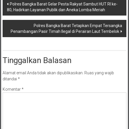
Navigasi
Polres Bangka Barat Gelar Pesta Rakyat Sambut HUT RI ke-
80, Hadirkan Layanan Publik dan Aneka Lomba Meriah
pos
Polres Bangka Barat Tetapkan Empat Tersangka
Penambangan Pasir Timah Ilegal di Perairan Laut Tembelok
Tinggalkan Balasan
Alamat email Anda tidak akan dipublikasikan.
Ruas yang wajib
ditandai
*
Komentar
*