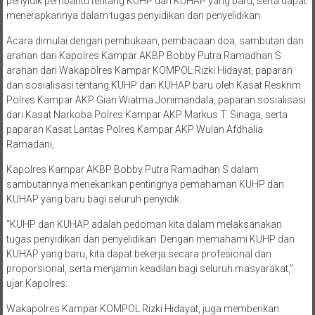
penyidik pembantu tentang KUHP dan KUHAP yang baru, serta dapat
menerapkannya dalam tugas penyidikan dan penyelidikan.
Acara dimulai dengan pembukaan, pembacaan doa, sambutan dan
arahan dari Kapolres Kampar AKBP Bobby Putra Ramadhan S
arahan dari Wakapolres Kampar KOMPOL Rizki Hidayat, paparan
dan sosialisasi tentang KUHP dan KUHAP baru oleh Kasat Reskrim
Polres Kampar AKP Gian Wiatma Jonimandala, paparan sosialisasi
dari Kasat Narkoba Polres Kampar AKP Markus T. Sinaga, serta
paparan Kasat Lantas Polres Kampar AKP Wulan Afdhalia
Ramadani,
Kapolres Kampar AKBP Bobby Putra Ramadhan S dalam
sambutannya menekankan pentingnya pemahaman KUHP dan
KUHAP yang baru bagi seluruh penyidik.
“KUHP dan KUHAP adalah pedoman kita dalam melaksanakan
tugas penyidikan dan penyelidikan. Dengan memahami KUHP dan
KUHAP yang baru, kita dapat bekerja secara profesional dan
proporsional, serta menjamin keadilan bagi seluruh masyarakat,”
ujar Kapolres.
Wakapolres Kampar KOMPOL Rizki Hidayat, juga memberikan