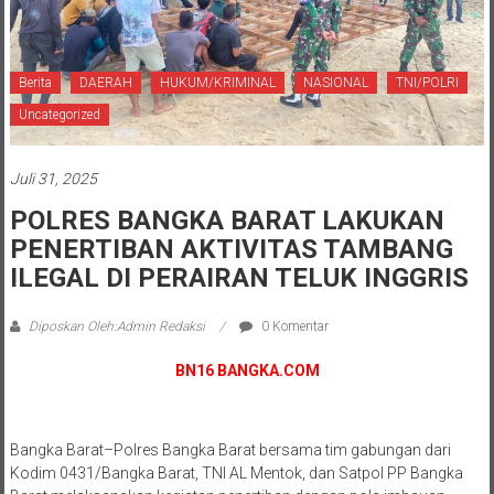
Berita
DAERAH
HUKUM/KRIMINAL
NASIONAL
TNI/POLRI
Uncategorized
Juli 31, 2025
POLRES BANGKA BARAT LAKUKAN
PENERTIBAN AKTIVITAS TAMBANG
ILEGAL DI PERAIRAN TELUK INGGRIS
Diposkan Oleh:Admin Redaksi
0 Komentar
BN16 BANGKA.COM
Bangka Barat–Polres Bangka Barat bersama tim gabungan dari
Kodim 0431/Bangka Barat, TNI AL Mentok, dan Satpol PP Bangka