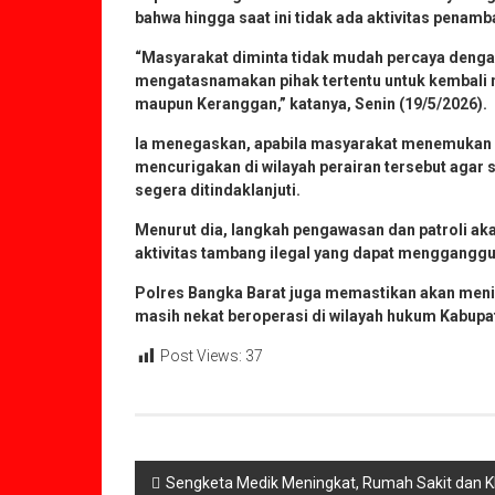
bahwa hingga saat ini tidak ada aktivitas penamb
“Masyarakat diminta tidak mudah percaya dengan
mengatasnamakan pihak tertentu untuk kembali 
maupun Keranggan,” katanya, Senin (19/5/2026).
Ia menegaskan, apabila masyarakat menemukan 
mencurigakan di wilayah perairan tersebut agar
segera ditindaklanjuti.
Menurut dia, langkah pengawasan dan patroli a
aktivitas tambang ilegal yang dapat menggangg
Polres Bangka Barat juga memastikan akan menin
masih nekat beroperasi di wilayah hukum Kabupa
Post Views:
37
Navigasi
Sengketa Medik Meningkat, Rumah Sakit dan Kl