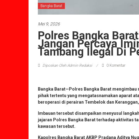
Bangka Barat
Mei 9, 2026
Polres Bangka Bara
Jangan Percaya Imin
Tambang Ilegal Di P
Diposkan Oleh:Admin Redaksi
0 Komentar
Bangka Barat—Polres Bangka Barat mengimbau m
pihak tertentu yang mengatasnamakan aparat ata
beroperasi di perairan Tembelok dan Keranggan
Imbauan tersebut disampaikan menyusul langkah
jajaran Polres Bangka Barat terhadap aktivitas t
kawasan tersebut.
Kapolres Bangka Barat AKBP Pradana Aditya Nu