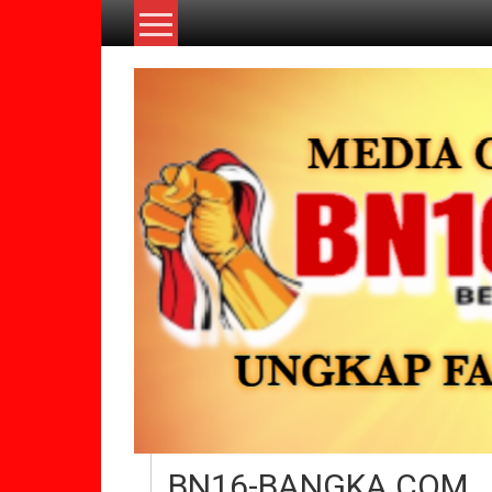
Lompat
ke
konten
BN16-BANGKA.COM