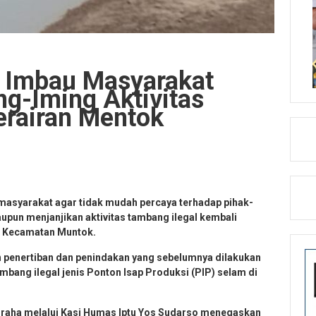
t Imbau Masyarakat
g-Iming Aktivitas
erairan Mentok
asyarakat agar tidak mudah percaya terhadap pihak-
upun menjanjikan aktivitas tambang ilegal kembali
, Kecamatan Muntok.
 penertiban dan penindakan yang sebelumnya dilakukan
ambang ilegal jenis Ponton Isap Produksi (PIP) selam di
graha melalui Kasi Humas Iptu Yos Sudarso menegaskan