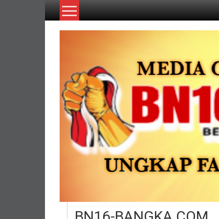
Lompat
ke
konten
BN16-BANGKA.COM