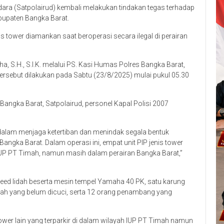
Udara (Satpolairud) kembali melakukan tindakan tegas terhadap
abupaten Bangka Barat.
s tower diamankan saat beroperasi secara ilegal di perairan
 S.H., S.I.K. melalui PS. Kasi Humas Polres Bangka Barat,
rsebut dilakukan pada Sabtu (23/8/2025) mulai pukul 05.30
Bangka Barat, Satpolairud, personel Kapal Polisi 2007
alam menjaga ketertiban dan menindak segala bentuk
angka Barat. Dalam operasi ini, empat unit PIP jenis tower
IUP PT Timah, namun masih dalam perairan Bangka Barat,”
speed lidah beserta mesin tempel Yamaha 40 PK, satu karung
imah yang belum dicuci, serta 12 orang penambang yang
wer lain yang terparkir di dalam wilayah IUP PT Timah namun