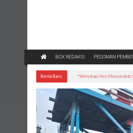
BOX REDAKSI
PEDOMAN PEMBER
Berita Baru:
*Satgas Tricakti vs Polisi di 