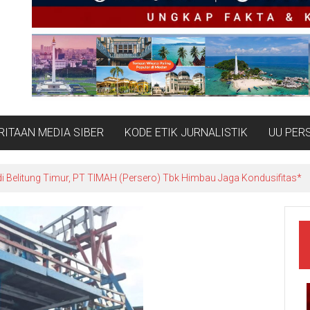
ITAAN MEDIA SIBER
KODE ETIK JURNALISTIK
UU PER
Belitung: Ketika Negara Beradu Otoritas di Atas 52,5 Ton Pasir Timah*