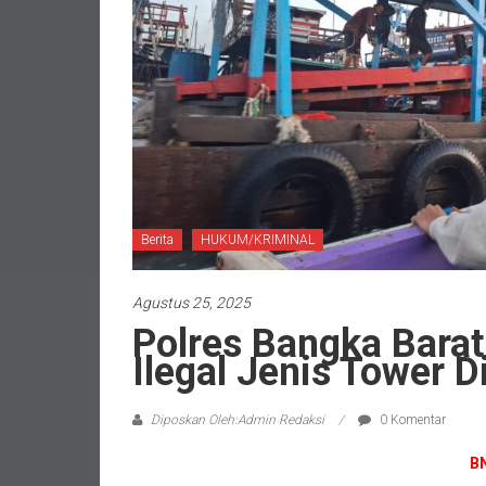
Berita
HUKUM/KRIMINAL
Agustus 25, 2025
Polres Bangka Bara
Ilegal Jenis Tower D
Diposkan Oleh:Admin Redaksi
0 Komentar
B