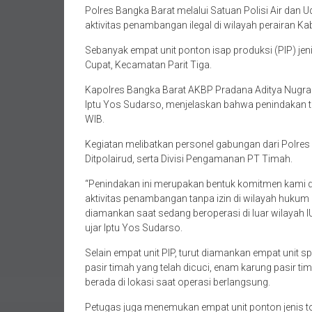
Polres Bangka Barat melalui Satuan Polisi Air dan 
aktivitas penambangan ilegal di wilayah perairan K
Sebanyak empat unit ponton isap produksi (PIP) jeni
Cupat, Kecamatan Parit Tiga.
Kapolres Bangka Barat AKBP Pradana Aditya Nugraha,
Iptu Yos Sudarso, menjelaskan bahwa penindakan te
WIB.
Kegiatan melibatkan personel gabungan dari Polres 
Ditpolairud, serta Divisi Pengamanan PT Timah.
“Penindakan ini merupakan bentuk komitmen kami d
aktivitas penambangan tanpa izin di wilayah hukum B
diamankan saat sedang beroperasi di luar wilayah 
ujar Iptu Yos Sudarso.
Selain empat unit PIP, turut diamankan empat unit 
pasir timah yang telah dicuci, enam karung pasir t
berada di lokasi saat operasi berlangsung.
Petugas juga menemukan empat unit ponton jenis to