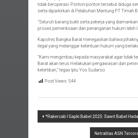
tidak beroperasi. Ponton-ponton tersebut diduga se
serta diparkirkan di Pelabuhan Mantung PT Timah Be
“Seluruh barang bukti serta pekerja yang diamankan
proses pemeriksaan dan penanganan hukum lebih la
Kapolres Bangka Barat menegaskan bahwa pihaknya
ilegal yang melanggar ketentuan hukum yang berlak
“Kami mengimbau kepada masyarakat agar tidak ter
Barat akan terus melakukan pengawasan dan penin
ketertiban,” tegas Iptu Yos Sudarso.
Post Views:
544
Navigasi
*Rakercab I Gapki Babel 2025: Sawit Babel Had
pos
Netralitas ASN Tercor