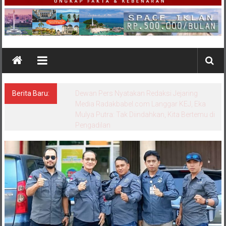
Berita Baru:
Bungkam Saat Dikonfirmasi, Sikap Kanit
Tipidter Polres Bangka Barat Memicu
Pertanyaan: Equality Before the Law
Dipertanyakan