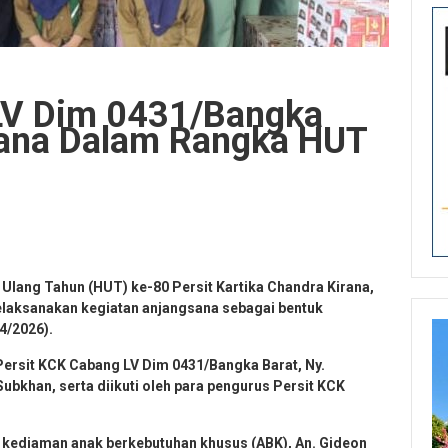
LV Dim 0431/Bangka
sana Dalam Rangka HUT
Ulang Tahun (HUT) ke-80 Persit Kartika Chandra Kirana,
laksanakan kegiatan anjangsana sebagai bentuk
4/2026).
Persit KCK Cabang LV Dim 0431/Bangka Barat, Ny.
Subkhan, serta diikuti oleh para pengurus Persit KCK
 kediaman anak berkebutuhan khusus (ABK), An. Gideon