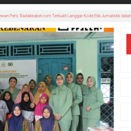
ewan Pers: Radakbabel.com Terbukti Langgar Kode Etik Jurnalistik dala