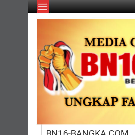
Lompat
ke
konten
BN16-BANGKA.COM