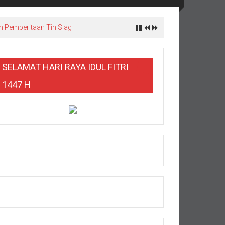
m Pemberitaan Tin Slag
SELAMAT HARI RAYA IDUL FITRI
1447 H