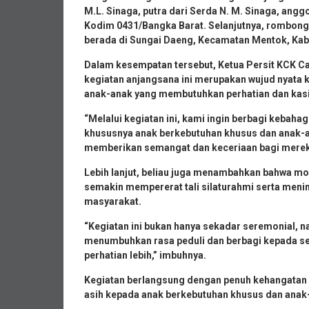
M.L. Sinaga, putra dari Serda N. M. Sinaga, ang
Kodim 0431/Bangka Barat. Selanjutnya, rombong
berada di Sungai Daeng, Kecamatan Mentok, Kab
Dalam kesempatan tersebut, Ketua Persit KCK 
kegiatan anjangsana ini merupakan wujud nyata 
anak-anak yang membutuhkan perhatian dan kasi
“Melalui kegiatan ini, kami ingin berbagi keba
khususnya anak berkebutuhan khusus dan anak-a
memberikan semangat dan keceriaan bagi mereka,
Lebih lanjut, beliau juga menambahkan bahwa m
semakin mempererat tali silaturahmi serta menin
masyarakat.
“Kegiatan ini bukan hanya sekadar seremonial, n
menumbuhkan rasa peduli dan berbagi kepada s
perhatian lebih,” imbuhnya.
Kegiatan berlangsung dengan penuh kehangatan d
asih kepada anak berkebutuhan khusus dan anak-