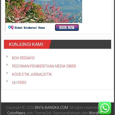
KUNJUNGI KAMI:
BOX REDAKSI
PEDOMAN PEMBERITAAN MEDIA SIBER
KODE ETIK JURNALISTIK
UU PERS
Copyright © 2026
BN16-BANGKA.COM
. All rights reserved. Tema:
ColorNews
oleh ThemeGrill. Dipersembahkan oleh
WordPress
.