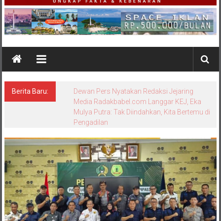
Berita Baru:
Bungkam Saat Dikonfirmasi, Sikap Kanit
Tipidter Polres Bangka Barat Memicu
Pertanyaan: Equality Before the Law
Dipertanyakan