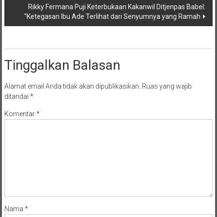
Rikky Fermana Puji Keterbukaan Kakanwil Ditjenpas Babel:
“Ketegasan Ibu Ade Terlihat dari Senyumnya yang Ramah
Tinggalkan Balasan
Alamat email Anda tidak akan dipublikasikan.
Ruas yang wajib
ditandai
*
Komentar
*
Nama
*