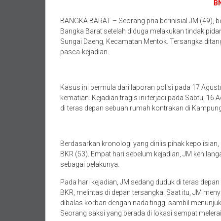
B
BANGKA BARAT – Seorang pria berinisial JM (49), b
Bangka Barat setelah diduga melakukan tindak pid
Sungai Daeng, Kecamatan Mentok. Tersangka ditangk
pasca-kejadian.
Kasus ini bermula dari laporan polisi pada 17 Agu
kematian. Kejadian tragis ini terjadi pada Sabtu, 16
di teras depan sebuah rumah kontrakan di Kampung
Berdasarkan kronologi yang dirilis pihak kepolisian, 
BKR (53). Empat hari sebelum kejadian, JM kehilan
sebagai pelakunya.
Pada hari kejadian, JM sedang duduk di teras depan
BKR, melintas di depan tersangka. Saat itu, JM 
dibalas korban dengan nada tinggi sambil menunj
Seorang saksi yang berada di lokasi sempat meler