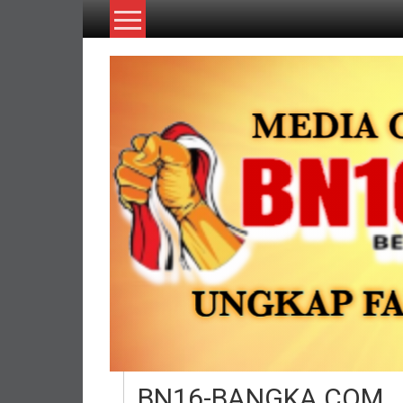
Lompat
ke
konten
BN16-BANGKA.COM