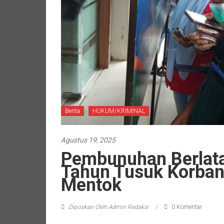
Berita
HUKUM/KRIMINAL
Agustus 19, 2025
Pembunuhan Berlata
Tahun Tusuk Korban
Mentok
Diposkan Oleh:Admin Redaksi
0 Komentar