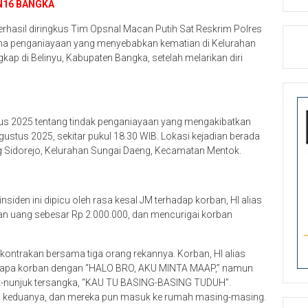
N16 BANGKA
erhasil diringkus Tim Opsnal Macan Putih Sat Reskrim Polres
ana penganiayaan yang menyebabkan kematian di Kelurahan
ap di Belinyu, Kabupaten Bangka, setelah melarikan diri
stus 2025 tentang tindak penganiayaan yang mengakibatkan
 Agustus 2025, sekitar pukul 18.30 WIB. Lokasi kejadian berada
 Sidorejo, Kelurahan Sungai Daeng, Kecamatan Mentok.
insiden ini dipicu oleh rasa kesal JM terhadap korban, HI alias
gan uang sebesar Rp 2.000.000, dan mencurigai korban
 kontrakan bersama tiga orang rekannya. Korban, HI alias
menyapa korban dengan “HALO BRO, AKU MINTA MAAP,” namun
uk-nunjuk tersangka, “KAU TU BASING-BASING TUDUH”.
ai keduanya, dan mereka pun masuk ke rumah masing-masing.