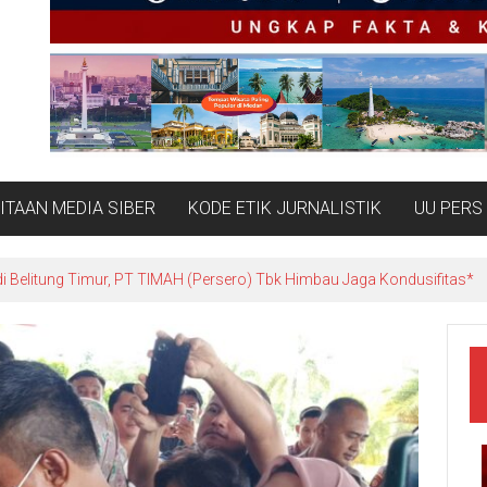
TAAN MEDIA SIBER
KODE ETIK JURNALISTIK
UU PERS
Belitung: Ketika Negara Beradu Otoritas di Atas 52,5 Ton Pasir Timah*