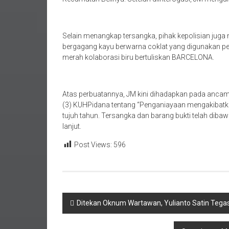
Selain menangkap tersangka, pihak kepolisian juga
bergagang kayu berwarna coklat yang digunakan pe
merah kolaborasi biru bertuliskan BARCELONA.
Atas perbuatannya, JM kini dihadapkan pada ancam
(3) KUHPidana tentang “Penganiayaan mengakibatk
tujuh tahun. Tersangka dan barang bukti telah diba
lanjut.
Post Views:
596
Navigasi
Ditekan Oknum Wartawan, Yulianto Satin Teg
pos