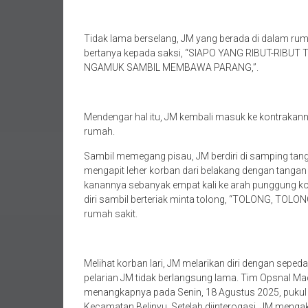
Tidak lama berselang, JM yang berada di dalam ruma
bertanya kepada saksi, “SIAPO YANG RIBUT-RIBUT T
NGAMUK SAMBIL MEMBAWA PARANG,”.
Mendengar hal itu, JM kembali masuk ke kontrakan
rumah.
Sambil memegang pisau, JM berdiri di samping tang
mengapit leher korban dari belakang dengan tanga
kanannya sebanyak empat kali ke arah punggung k
diri sambil berteriak minta tolong, “TOLONG, TOLON
rumah sakit.
Melihat korban lari, JM melarikan diri dengan sep
pelarian JM tidak berlangsung lama. Tim Opsnal Ma
menangkapnya pada Senin, 18 Agustus 2025, pukul 
Kecamatan Belinyu. Setelah diinterogasi, JM menga