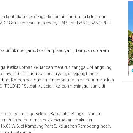
h kontrakan mendengar keributan dari luar. Ia keluar dan
ADI.” Saksi tersebut menjawab, “LARI LAH BANG, BANG BKR
nya untuk mengambil sebilah pisau yang disimpan di dalam
ga. Ketika korban keluar dan menuruni tangga, JM langsung
n kirinya dan menusukkan pisau yang dipegang tangan
orban. Korban berusaha memberontak dan berhasil melarikan
G, TOLONG.” Setelah kejadian, korban meninggal dunia di
eda motornya menuju Belinyu, Kabupaten Bangka. Namun,
can Putih berhasil melacak keberadaan pelaku dan
16.00 WIB, di Kampung Parit 5, Kelurahan Remodong Indah,
kui perbuatannya.