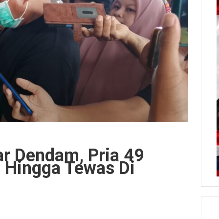
r Dendam, Pria 49
 Hingga Tewas Di