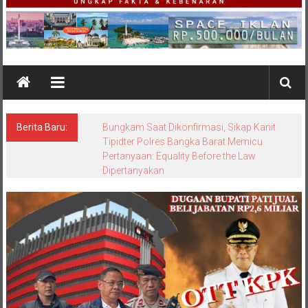
Berita Baru:
Perkuat Konektivitas Antarwilayah, Wings
Air Resmi Hadir Kembali di Bandara
Internasional H.A.S. Hanandjoeddin
Melayani Rute Belitung-Pangkalpinang