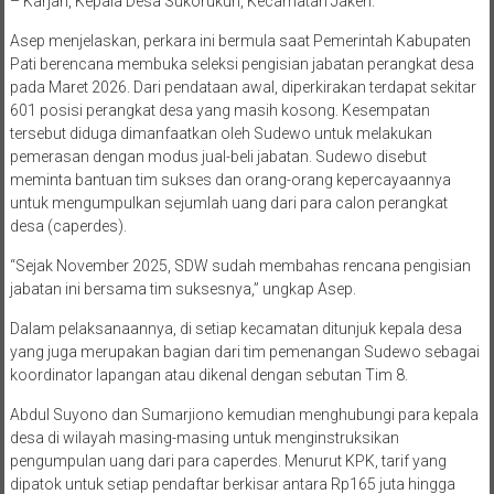
– Karjan, Kepala Desa Sukorukun, Kecamatan Jaken.
Asep menjelaskan, perkara ini bermula saat Pemerintah Kabupaten
Pati berencana membuka seleksi pengisian jabatan perangkat desa
pada Maret 2026. Dari pendataan awal, diperkirakan terdapat sekitar
601 posisi perangkat desa yang masih kosong. Kesempatan
tersebut diduga dimanfaatkan oleh Sudewo untuk melakukan
pemerasan dengan modus jual-beli jabatan. Sudewo disebut
meminta bantuan tim sukses dan orang-orang kepercayaannya
untuk mengumpulkan sejumlah uang dari para calon perangkat
desa (caperdes).
“Sejak November 2025, SDW sudah membahas rencana pengisian
jabatan ini bersama tim suksesnya,” ungkap Asep.
Dalam pelaksanaannya, di setiap kecamatan ditunjuk kepala desa
yang juga merupakan bagian dari tim pemenangan Sudewo sebagai
koordinator lapangan atau dikenal dengan sebutan Tim 8.
Abdul Suyono dan Sumarjiono kemudian menghubungi para kepala
desa di wilayah masing-masing untuk menginstruksikan
pengumpulan uang dari para caperdes. Menurut KPK, tarif yang
dipatok untuk setiap pendaftar berkisar antara Rp165 juta hingga