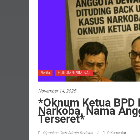
Berita
HUKUM/KRIMINAL
November 14, 2025
*Oknum Ketua BPD 
Narkoba, Nama Angg
Terseret*
Diposkan Oleh:Admin Redaksi
0 Komentar