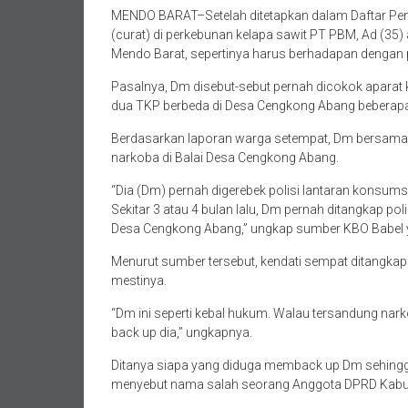
MENDO BARAT–Setelah ditetapkan dalam Daftar Pe
(curat) di perkebunan kelapa sawit PT PBM, Ad (
Mendo Barat, sepertinya harus berhadapan dengan 
Pasalnya, Dm disebut-sebut pernah dicokok apara
dua TKP berbeda di Desa Cengkong Abang beberapa 
Berdasarkan laporan warga setempat, Dm bersama
narkoba di Balai Desa Cengkong Abang.
“Dia (Dm) pernah digerebek polisi lantaran konsum
Sekitar 3 atau 4 bulan lalu, Dm pernah ditangkap po
Desa Cengkong Abang,” ungkap sumber KBO Babel y
Menurut sumber tersebut, kendati sempat ditangkap
mestinya.
“Dm ini seperti kebal hukum. Walau tersandung nar
back up dia,” ungkapnya.
Ditanya siapa yang diduga memback up Dm sehingga
menyebut nama salah seorang Anggota DPRD Kabupa
“Kami duga yang back up Dm ini Pak SR Dewan. Ini