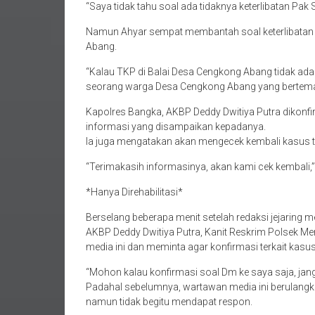
Namun Ahyar sempat membantah soal keterlibatan
Abang.
“Kalau TKP di Balai Desa Cengkong Abang tidak ada 
seorang warga Desa Cengkong Abang yang berteman 
Kapolres Bangka, AKBP Deddy Dwitiya Putra dikonf
informasi yang disampaikan kepadanya.
Ia juga mengatakan akan mengecek kembali kasus t
“Terimakasih informasinya, akan kami cek kembali,”
*Hanya Direhabilitasi*
Berselang beberapa menit setelah redaksi jejaring
AKBP Deddy Dwitiya Putra, Kanit Reskrim Polsek
media ini dan meminta agar konfirmasi terkait kas
“Mohon kalau konfirmasi soal Dm ke saya saja, jang
Padahal sebelumnya, wartawan media ini berulangka
namun tidak begitu mendapat respon.