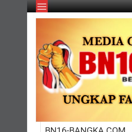
Lompat
ke
konten
BN16-BANGKA.COM