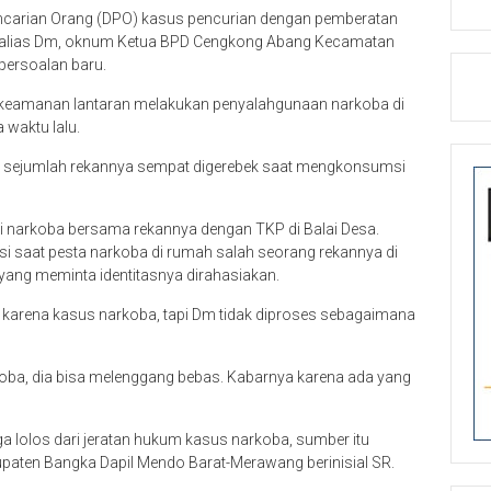
ncarian Orang (DPO) kasus pencurian dengan pemberatan
35) alias Dm, oknum Ketua BPD Cengkong Abang Kecamatan
persoalan baru.
t keamanan lantaran melakukan penyalahgunaan narkoba di
waktu lalu.
 sejumlah rekannya sempat digerebek saat mengkonsumsi
si narkoba bersama rekannya dengan TKP di Balai Desa.
lisi saat pesta narkoba di rumah salah seorang rekannya di
ang meminta identitasnya dirahasiakan.
 karena kasus narkoba, tapi Dm tidak diproses sebagaimana
koba, dia bisa melenggang bebas. Kabarnya karena ada yang
 lolos dari jeratan hukum kasus narkoba, sumber itu
ten Bangka Dapil Mendo Barat-Merawang berinisial SR.
 sudah jadi rahasia umum di Cengkong Abang, orang tahu