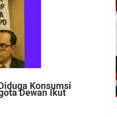
Diduga Konsumsi
ota Dewan Ikut