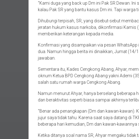
kalau Pak SR yang bantu kasus Dm ini. Tapi warga tid
Dihubungi terpisah, SR, yang disebut-sebut memba
jeratan hukum kasus narkoba, dikonfirmasi Kamis 
memberikan keterangan kepada media.
Konfirmasi yang disampaikan via pesan WhatsApp i
dua. Namun hingga berita ini dinaikkan, Jumat (14
jawaban.
Sementara itu, Kades Cengkong Abang, Ahyar, mem
oknum Ketua BPD Cengkong Abang yakni Ademi (35) 
salah satu rumah warga Cengkong Abang.
Namun menurut Ahyar, hanya berselang beberapa h
dan beraktivitas seperti biasa sampai akhirnya terli
“Benar ada penangkapan (Dm dan kawan-kawan). K
jujur saya tidak tahu. Karena saat saya datang di TK
beberapa hari kemudian, Dm dan kawan-kawannya su
Ketika ditanya soal nama SR, Ahyar mengaku tidak t
“Saya tidak tahu soal ada tidaknya keterlibatan Pak 