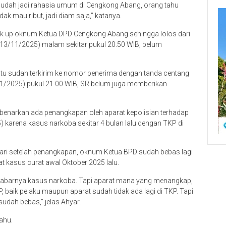
ak mau ribut, jadi diam saja,” katanya.
ck up oknum Ketua DPD Cengkong Abang sehingga lolos dari
(13/11/2025) malam sekitar pukul 20.50 WIB, belum
tu sudah terkirim ke nomor penerima dengan tanda centang
/11/2025) pukul 21.00 WIB, SR belum juga memberikan
benarkan ada penangkapan oleh aparat kepolisian terhadap
karena kasus narkoba sekitar 4 bulan lalu dengan TKP di
ari setelah penangkapan, oknum Ketua BPD sudah bebas lagi
bat kasus curat awal Oktober 2025 lalu.
abarnya kasus narkoba. Tapi aparat mana yang menangkap,
P, baik pelaku maupun aparat sudah tidak ada lagi di TKP. Tapi
dah bebas,” jelas Ahyar.
ahu.
SR. Silakan tanya ke yang bersangkutan,” saran Ahyar.