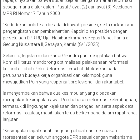
rapat, dinyatakan bahwa sudah sejalan dengan amanat reformasi
sebagaimana diatur dalam Pasal 7 ayat (2) dan ayat (3) Ketetapan
MPR RI Nomor 7 Tahun 2000.
“Kedudukan polri tetap berada di bawah presiden, serta mekanisme
pengangkatan dan pemberhentian Kapolri oleh presiden dengan
persetujuan DPR RI,” Ujar Habiburokhman selepas Rapat Panja di
Gedung Nusantara II, Senayan, Kamis (8/1/2025).
Selain itu, legislator dari Partai Gerindra pun mengatakan bahwa
Komisi III terus mendorong optimalisasi pelaksanaan reformasi
kultural di tubuh Polri. Reformasi tersebut difokuskan pada
perubahan budaya kerja organisasi dan kelompok guna
mewujudkan Polri yang responsif, profesional, dan akuntabel.
Ia menyampaikan bahwa dua kesimpulan yang dibacakan
merupakan kesimpulan awal. Pembahasan reformasi kelembagaan,
termasuk di lingkungan kejaksaan dan pengadilan serta aspek detail
reformasi regulasi, masih akan terus berkembang dalam rapat-rapat
lanjutan.
“Kesimpulan rapat sudah langsung dibuat dan merupakan
representasi dari seluruh anggota DPR sesuai dengan mekanisme