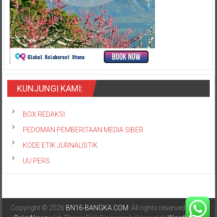
KUNJUNGI KAMI:
BOX REDAKSI
PEDOMAN PEMBERITAAN MEDIA SIBER
KODE ETIK JURNALISTIK
UU PERS
Copyright © 2026
BN16-BANGKA.COM
. All rights reserved. Tema: