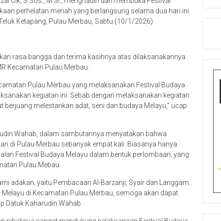
zal Cik, S.Sos., M.Si., menghadiri dan membuka Festival
an perhelatan meriah yang berlangsung selama dua hari ini
Teluk Ketapang, Pulau Merbau, Sabtu (10/1/2026).
akan rasa bangga dan terima kasihnya atas dilaksanakannya
AMR Kecamatan Pulau Merbau.
camatan Pulau Merbau yang melaksanakan Festival Budaya
laksanakan kegiatan ini. Sebab dengan melaksanakan kegiatan
ut berjuang melestarikan adat, seni dan budaya Melayu,” ucap
rudin Wahab, dalam sambutannya menyatakan bahwa
akan di Pulau Merbau sebanyak empat kali. Biasanya hanya
nalan Festival Budaya Melayu dalam bentuk perlombaan, yang
amatan Pulau Mebau.
ami adakan, yaitu Pembacaan Al-Barzanji, Syair dan Langgam
ya Melayu di Kecamatan Pulau Merbau, semoga akan dapat
kap Datuk Kaharudin Wahab.
n pihaknya sangat mendukung pelaksanaan Festival Budaya