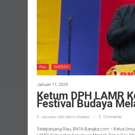
Riau
DAERAH
Januari 11, 2026
Ketum DPH LAMR Ke
Festival Budaya Me
Diposkan Oleh:Admin Redaksi
0 Komentar
Selatpanjang-Riau, BN16-Bangka.com – Ketua Umu