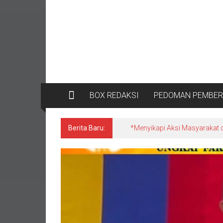
BOX REDAKSI
PEDOMAN PEMBERI
Berita Baru:
*Satgas Tricakti vs Polisi di 