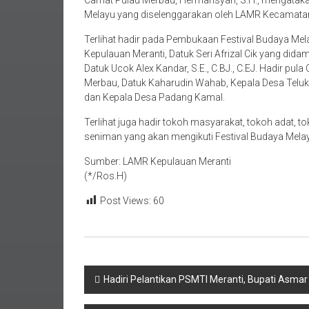
Melayu yang diselenggarakan oleh LAMR Kecamata
Terlihat hadir pada Pembukaan Festival Budaya M
Kepulauan Meranti, Datuk Seri Afrizal Cik yang didamp
Datuk Ucok Alex Kandar, S.E., C.BJ., C.EJ. Hadir p
Merbau, Datuk Kaharudin Wahab, Kepala Desa Teluk 
dan Kepala Desa Padang Kamal.
Terlihat juga hadir tokoh masyarakat, tokoh adat, 
seniman yang akan mengikuti Festival Budaya Melayu
Sumber: LAMR Kepulauan Meranti
(*/Ros.H)
Post Views:
60
Navigasi
Hadiri Pelantikan PSMTI Meranti, Bupati Asmar
pos