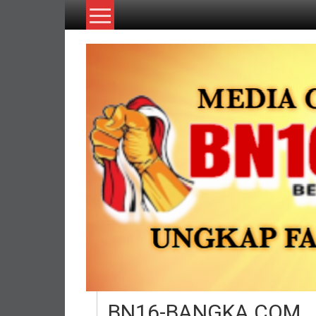
Lompat
ke
konten
BN16-BANGKA.COM