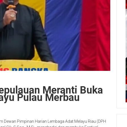
pulauan Meranti Buka
layu Pulau Merbau
m Dewan Pimpinan Harian Lembaga Adat Melayu Riau (DPH