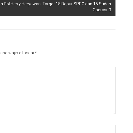
en Pol Herry Heryawan: Target 18 Dapur SPPG dan 15 Sudah
Operasi
ang wajib ditandai
*