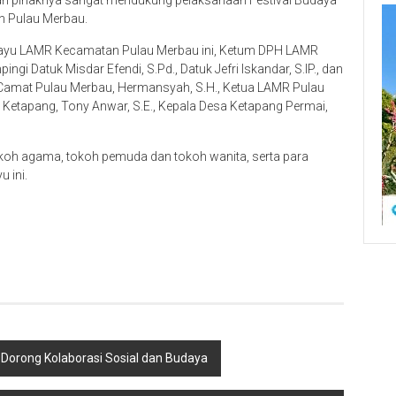
n Pulau Merbau.
elayu LAMR Kecamatan Pulau Merbau ini, Ketum DPH LAMR
ingi Datuk Misdar Efendi, S.Pd., Datuk Jefri Iskandar, S.IP., dan
ula Camat Pulau Merbau, Hermansyah, S.H., Ketua LAMR Pulau
Ketapang, Tony Anwar, S.E., Kepala Desa Ketapang Permai,
tokoh agama, tokoh pemuda dan tokoh wanita, serta para
 ini.
 Dorong Kolaborasi Sosial dan Budaya