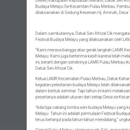
LAMR) Kabupaten Kepulauan Meranti, Datuk Seri Afri
Budaya Melayu Se-Kecamtan Pulau Merbau. Pembuka
dilaksanakan di Gedung Kesenian Hj. Aminah, Desa 
Dalam sambutannya, Datuk Seri Afrizal Cik mengat
Festival Budaya Melayu yang dilaksanakan oleh L
“Kami merasa bangga atas gerak langkah LAMR Ke
Melayu. Kami juga berterima kasih karena telah me
ini, berarti dengan sendirinya LAMR Pulau Merbau ik
Datuk Seri Afrizal Cik.
Ketua LAMR Kecamatan Pulau Merbau, Datuk Kaha
kegiatan pelestarian budaya Melayu telah dilaksan
dalam bentuk seminar. Tapi tahun ini kami melaksa
pesertanya adalah utusan dari setiap Desa se-Kec
“Ada tiga cabang lomba seni budaya Melayu yang k
Melayu. Tahun ini adalah permulaan Festival Buda
terus berlanjut pada tahun-tahun mendatang,” ung
Camat Pulau Merbau, Hermansyah, S.H., mengataka