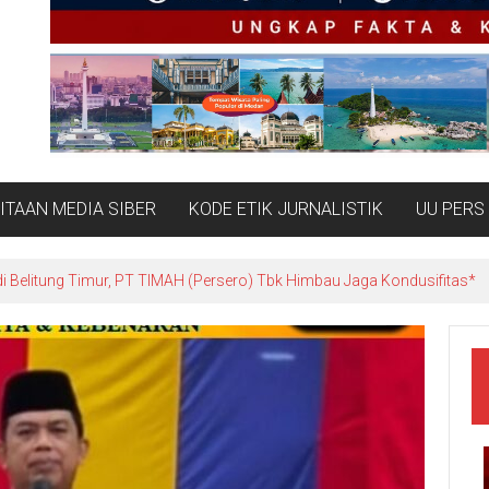
TAAN MEDIA SIBER
KODE ETIK JURNALISTIK
UU PERS
Belitung: Ketika Negara Beradu Otoritas di Atas 52,5 Ton Pasir Timah*