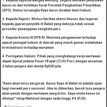
1. Kepada Kapolda Bangka Belitung: Segera hentikan penyidikan
kasus ini dan terbitkan Surat Perintah Penghentian Penyidikan
(SP3). Status tersangka Ryan harus dicabut demi hukum.
2. Kepada Kapolri: Mohon berikan atensi khusus dan teguran
kepada jajaran penyidik di Babel yang bekerja tidak sesuai
prosedur penanganan sengketa pers.
3. Kepada Komisi III DPR RI: Meminta pengawasan terhadap
aparat penegak hukum di daerah yang masih gemar melakukan
kriminalisasi terhadap wartawan.
4. Peringatan Hukum: Pihak yang menghalangi kerja wartawan
dapat dijerat pidana Pasal 18 ayat (1) UU Pers dengan ancaman
2 tahun penjara dan denda Rp500 juta.
“Kami akan terus bergerak. Kasus Ryan di Babel ini adalah ujian
bagi marwah pers nasional. Jika ini dibiarkan, besok lusa penjara
akan penuh dengan wartawan yang kritis. Saya minta kasus ini
ditutup!” tutup Mahmud dengan nada tinggi.## (PJS)