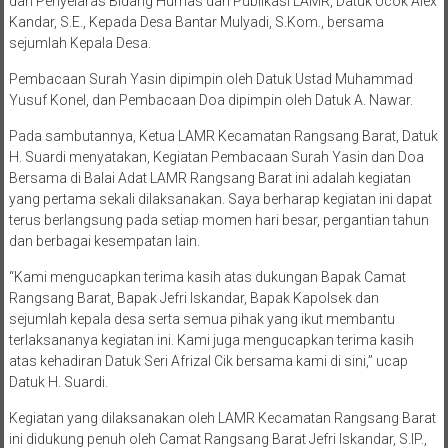
dan Penyelaras Bidang Humas dan Publikasi LAMR, Datuk Ucok Alex
Kandar, S.E., Kepada Desa Bantar Mulyadi, S.Kom., bersama
sejumlah Kepala Desa.
Pembacaan Surah Yasin dipimpin oleh Datuk Ustad Muhammad
Yusuf Konel, dan Pembacaan Doa dipimpin oleh Datuk A. Nawar.
Pada sambutannya, Ketua LAMR Kecamatan Rangsang Barat, Datuk
H. Suardi menyatakan, Kegiatan Pembacaan Surah Yasin dan Doa
Bersama di Balai Adat LAMR Rangsang Barat ini adalah kegiatan
yang pertama sekali dilaksanakan. Saya berharap kegiatan ini dapat
terus berlangsung pada setiap momen hari besar, pergantian tahun
dan berbagai kesempatan lain.
“Kami mengucapkan terima kasih atas dukungan Bapak Camat
Rangsang Barat, Bapak Jefri Iskandar, Bapak Kapolsek dan
sejumlah kepala desa serta semua pihak yang ikut membantu
terlaksananya kegiatan ini. Kami juga mengucapkan terima kasih
atas kehadiran Datuk Seri Afrizal Cik bersama kami di sini,” ucap
Datuk H. Suardi.
Kegiatan yang dilaksanakan oleh LAMR Kecamatan Rangsang Barat
ini didukung penuh oleh Camat Rangsang Barat Jefri Iskandar, S.IP.,