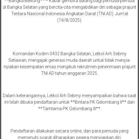
**Bangka Belitung** – Kabar gembira datang bagi pemuda-pemudi
di Bangka Selatan yang bercita-cita mengabdikan diri sebagai prajurit
Tentara Nasional Indonesia Angkatan Darat (TNI AD). Jum’at
(19/8/2025).
Komandan Kodim 0432 Bangka Selatan, Letkol Arh Sebmy
Setiawan, mengajak generasi muda daerah untuk tidak menyia-
nyiakan kesempatan emas mengikuti rekrutmen penerimaan prajurit
TNI AD tahun anggaran 2025.
Dalam keterangannya, Letkol Arh Sebmy menyampaikan bahwa saat
ini telah dibuka pendaftaran untuk **Bintara PK Gelombang II** dan
**Tamtama PK Gelombang III**.
Pendaftaran dilakukan secara online, dan para pemuda yang
memenuhi syarat diharapkan segera menyiapkan diri.