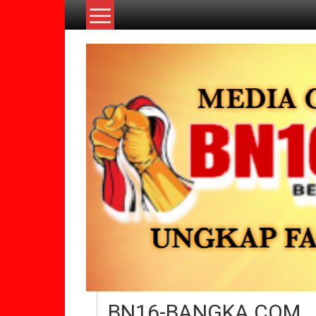
Lompat
ke
konten
BN16-BANGKA.COM