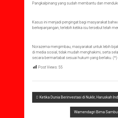
Pangkalpinang yang sudah membantu dan mendukung
Kasus ini menjadi pengingat bagi masyarakat bahwa
berkepanjangan, terlebih ketika isu tersebut telah me
Norazema mengimbau, masyarakat untuk lebih bija
di media sosial, tidak mudah menghakimi, serta se
secara bermartabat sesuai hukum yang berlaku. (*)
Post Views:
55
Navigasi
Ketika Dunia Berinvestasi di Nuklir, Haruskah 
pos
Wamendagri Bima Sambut 