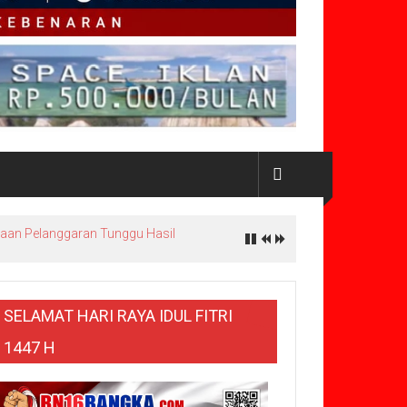
 Ikut Dipanggil
SELAMAT HARI RAYA IDUL FITRI
1447 H