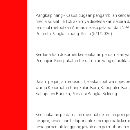
Pangkalpinang,- Kasus dugaan pengambilan kendar
media sosial TikTok akhirnya diselesaikan secara d
tersebut melibatkan Ahmad selaku pelapor dan NPA 
Polresta Pangkalpinang. Senin (5/1/2026).
Berdasarkan dokumen kesepakatan perdamaian yang 
Perjanjian Kesepakatan Perdamaian yang difasilitasi
Dalam perjanjian tersebut dijelaskan bahwa objek p
warga Kecamatan Pangkalan Baru, Kabupaten Bang
Kabupaten Bangka, Provinsi Bangka Belitung.
Kesepakatan perdamaian memuat sejumlah poin penti
pelapor, kesediaan terlapor untuk memperbaiki ker
sebagai bentuk tanggung jawab dan permohonan m