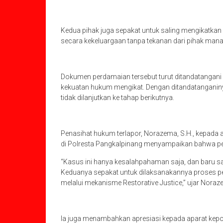
Kedua pihak juga sepakat untuk saling mengikatkan 
secara kekeluargaan tanpa tekanan dari pihak mana
Dokumen perdamaian tersebut turut ditandatangani o
kekuatan hukum mengikat. Dengan ditandatanganiny
tidak dilanjutkan ke tahap berikutnya.
Penasihat hukum terlapor, Norazema, S.H., kepada
di Polresta Pangkalpinang menyampaikan bahwa p
“Kasus ini hanya kesalahpahaman saja, dan baru saj
Keduanya sepakat untuk dilaksanakannya proses pe
melalui mekanisme Restorative Justice,” ujar Noraz
Ia juga menambahkan apresiasi kepada aparat kepol