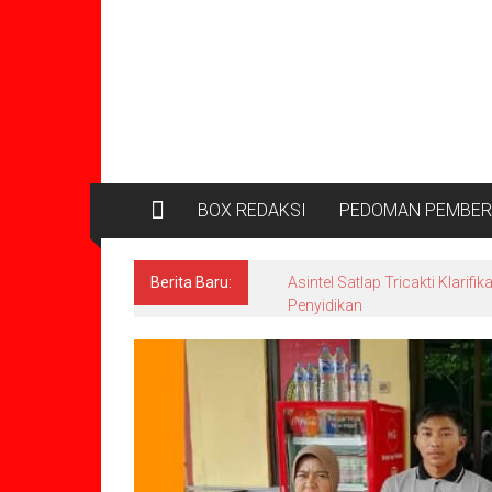
BOX REDAKSI
PEDOMAN PEMBERI
Berita Baru:
Berkaitan dengan PT GML Pold