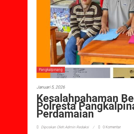
Pangkalpinang
Januari 5, 2026
Kesalahpahaman Ber
Polresta Pangkalpina
Perdamaian
Diposkan Oleh:Admin Redaksi
0 Komentar