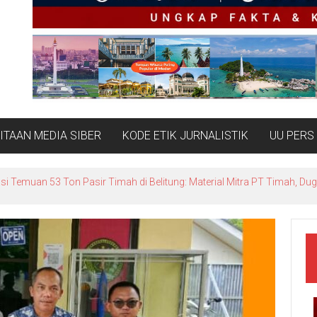
TAAN MEDIA SIBER
KODE ETIK JURNALISTIK
UU PERS
a Babel Mulai Periksa Kades Dalil, ALMASTER Minta Delapan Kades Lain