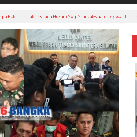
npa Bukti Transaksi, Kuasa Hukum Yogi Nilai Dakwaan Pengedar Lema