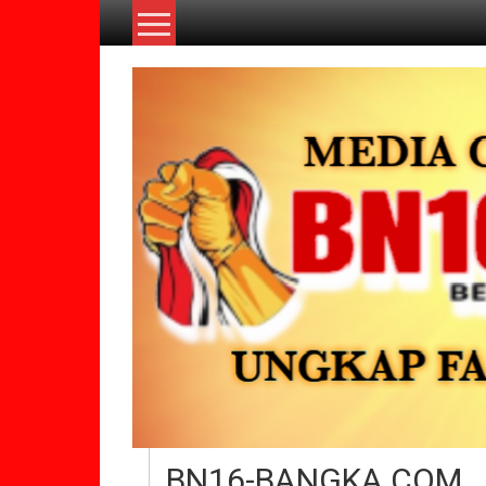
Lompat
ke
konten
BN16-BANGKA.COM