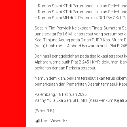
– Rumah Saksi KT di Perumahan Hunian Sederhana 
– Rumah Saksi KT di Perumahan Hunian Sederhana 
– Rumah Saksi MH di Jl. Pramuka 4 Rt.1 Rw.7 Kel. P
Saat ini Tim Penyidik Kejaksaan Tinggi Sumatera Se
uang sekitar Rp1,6 Miliar tersebut yang bersumber 
Kec. Tanjung Agung pada Dinas PUPR Kab. Muara Enim
(satu) buah mobil Alphard berwarna putih Plat B 24
Dari hasil penggeledahan pada tiga lokasi tersebut 
Alphard warna putih Plat B 2451 KYR, dokumen, bar
berkaitan dengan Perkara tersebut.
Namun demikian, perkara tersebut akan terus dik
pemeriksaan dari Pemerintah Daerah termasuk Kepa
Palembang, 18 Februari 2026
Vanny Yulia Eka Sari, SH., MH. (Kasi Penkum Kejati 
(*/Red/LK).
Post Views:
57