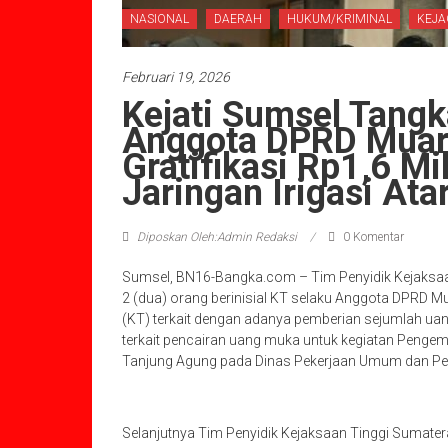
NASIONAL
DAERAH
HUKUM/KRIMINAL
KEJA
Februari 19, 2026
Kejati Sumsel Tang
Anggota DPRD Muar
Gratifikasi Rp1,6 M
Jaringan Irigasi Ata
Diposkan Oleh:Admin Redaksi
0 Komentar
Sumsel, BN16-Bangka.com – Tim Penyidik Kejaksa
2 (dua) orang berinisial KT selaku Anggota DPRD
(KT) terkait dengan adanya pemberian sejumlah uang
terkait pencairan uang muka untuk kegiatan Pengem
Tanjung Agung pada Dinas Pekerjaan Umum dan Pe
Selanjutnya Tim Penyidik Kejaksaan Tinggi Sumatera