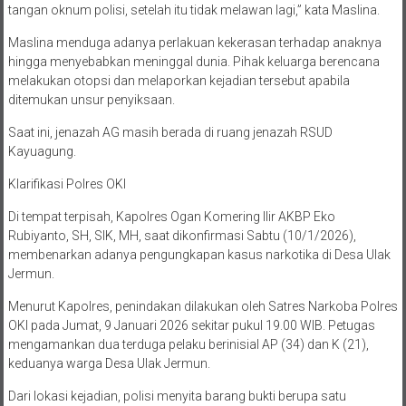
tangan oknum polisi, setelah itu tidak melawan lagi,” kata Maslina.
Maslina menduga adanya perlakuan kekerasan terhadap anaknya
hingga menyebabkan meninggal dunia. Pihak keluarga berencana
melakukan otopsi dan melaporkan kejadian tersebut apabila
ditemukan unsur penyiksaan.
Saat ini, jenazah AG masih berada di ruang jenazah RSUD
Kayuagung.
Klarifikasi Polres OKI
Di tempat terpisah, Kapolres Ogan Komering Ilir AKBP Eko
Rubiyanto, SH, SIK, MH, saat dikonfirmasi Sabtu (10/1/2026),
membenarkan adanya pengungkapan kasus narkotika di Desa Ulak
Jermun.
Menurut Kapolres, penindakan dilakukan oleh Satres Narkoba Polres
OKI pada Jumat, 9 Januari 2026 sekitar pukul 19.00 WIB. Petugas
mengamankan dua terduga pelaku berinisial AP (34) dan K (21),
keduanya warga Desa Ulak Jermun.
Dari lokasi kejadian, polisi menyita barang bukti berupa satu