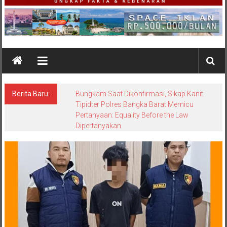
Berita Baru:
Perkuat Konektivitas Antarwilayah, Wings
Air Resmi Hadir Kembali di Bandara
Internasional H.A.S. Hanandjoeddin
Melayani Rute Belitung-Pangkalpinang