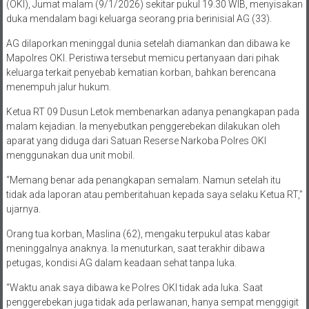
(OKI), Jumat malam (9/1/2026) sekitar pukul 19.30 WIB, menyisakan
duka mendalam bagi keluarga seorang pria berinisial AG (33).
AG dilaporkan meninggal dunia setelah diamankan dan dibawa ke
Mapolres OKI. Peristiwa tersebut memicu pertanyaan dari pihak
keluarga terkait penyebab kematian korban, bahkan berencana
menempuh jalur hukum.
Ketua RT 09 Dusun Letok membenarkan adanya penangkapan pada
malam kejadian. Ia menyebutkan penggerebekan dilakukan oleh
aparat yang diduga dari Satuan Reserse Narkoba Polres OKI
menggunakan dua unit mobil.
“Memang benar ada penangkapan semalam. Namun setelah itu
tidak ada laporan atau pemberitahuan kepada saya selaku Ketua RT,”
ujarnya.
Orang tua korban, Maslina (62), mengaku terpukul atas kabar
meninggalnya anaknya. Ia menuturkan, saat terakhir dibawa
petugas, kondisi AG dalam keadaan sehat tanpa luka.
“Waktu anak saya dibawa ke Polres OKI tidak ada luka. Saat
penggerebekan juga tidak ada perlawanan, hanya sempat menggigit