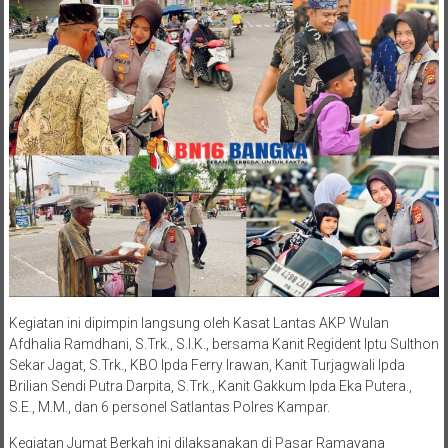
Kegiatan ini dipimpin langsung oleh Kasat Lantas AKP Wulan
Afdhalia Ramdhani, S.Trk., S.I.K., bersama Kanit Regident Iptu Sulthon
Sekar Jagat, S.Trk., KBO Ipda Ferry Irawan, Kanit Turjagwali Ipda
Brilian Sendi Putra Darpita, S.Trk., Kanit Gakkum Ipda Eka Putera.,
S.E., M.M., dan 6 personel Satlantas Polres Kampar.
Kegiatan Jumat Berkah ini dilaksanakan di Pasar Ramayana