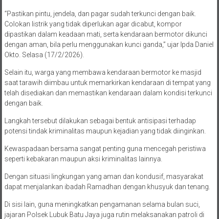
“Pastikan pintu, jendela, dan pagar sudah terkunci dengan baik.
Colokan listrik yang tidak diperlukan agar dicabut, kompor
dipastikan dalam keadaan mati, serta kendaraan bermotor dikunci
dengan aman, bila perlu menggunakan kunci ganda,” ujar Ipda Daniel
Okto. Selasa (17/2/2026).
Selain itu, warga yang membawa kendaraan bermotor ke masjid
saat tarawih diimbau untuk memarkirkan kendaraan di tempat yang
telah disediakan dan memastikan kendaraan dalam kondisi terkunci
dengan baik.
Langkah tersebut dilakukan sebagai bentuk antisipasi terhadap
potensi tindak kriminalitas maupun kejadian yang tidak diinginkan.
Kewaspadaan bersama sangat penting guna mencegah peristiwa
seperti kebakaran maupun aksi kriminalitas lainnya.
Dengan situasi lingkungan yang aman dan kondusif, masyarakat
dapat menjalankan ibadah Ramadhan dengan khusyuk dan tenang.
Di sisi lain, guna meningkatkan pengamanan selama bulan suci,
jajaran Polsek Lubuk Batu Jaya juga rutin melaksanakan patroli di
sejumlah titik keramaian, termasuk pasar Ramadhan dan lokasi-