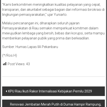
“Kami berkomitmen meningkatkan kualitas pelayanan yang cepat,
transparan, dan akuntabel sebagai bagian dari reformasi birokrasi di
lingkungan pemasyarakatan,” ujar Yuniarto.
Melalui pencanangan ini, diharapkan seluruh jajaran
Pemasyarakatan di Riau semakin memperkuat komitmen dalam
mewujudkan lembaga yang bersih, bebas dari korupsi, serta mampu
memberikan pelayanan publik yang prima dan berkeadilan.
Sumber: Humas Lapas llA Pekanbaru
(*/Ros.H)
Post Views:
43
Navigasi
KPU Riau Ikuti Rakor Internalisasi Kebijakan Pemilu 2029
pos
Renovasi Jembatan Merah Putih di Dumai Hampir Rampung,