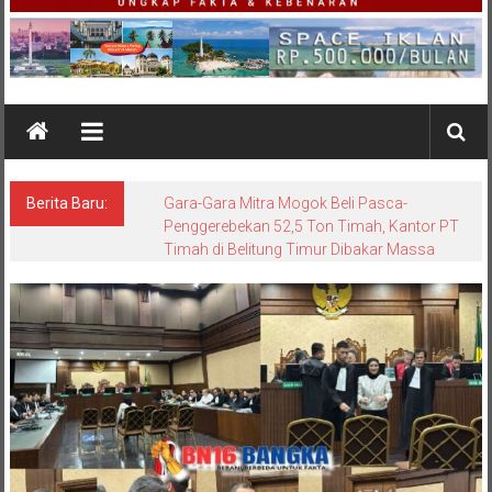
Berita Baru:
Asintel Satlap Tricakti Klarifikasi Temuan 53
Ton Pasir Timah di Belitung: Material Mitra
PT Timah, Dugaan Pelanggaran Tunggu
Hasil Penyidikan