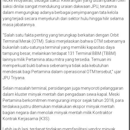
JPU menghadirkan Direktur Utama Pertamina periode 2018-2024
Nicke Widyawati, sebagai saksi. Keterangan yang disampaikan oleh
saksi dinilai sangat mendukung uraian dakwaan JPU, terutama
dalam mengungkap adanya berbagai penyimpangan tata kelola
yang terjadi secara menyeluruh dari sektor hulu hingga hilir selama
masa jabatannya.
“Salah satu fakta penting yang terungkap berkaitan dengan Orbit
Terminal Merak (OTM). Saksi menjelaskan bahwa OTM sebenarnya
bukanlah satu-satunya terminal yang memiliki kapasitas daya
tampung besar, melainkan terdapat 131 Terminal BBM (TBBM)
lainnya milik Pertamina atau mitra yang tersedia. Temuan ini
memperkuat bukti bahwa sebenarnya tidak ada kebutuhan
mendesak bagi Pertamina dalam operasional OTM tersebut,” ujar
JPU Triyana.
Selain masalah terminal, persidangan juga menyoroti pelanggaran
dalam kluster minyak mentah dan pengadaan sewa kapal. Meski
Pertamina berkomitmen mengurangi impor sejak tahun 2018, para
terdakwa justru ditemukan melakukan ekspor minyak mentah
bagian negara dan menolak minyak mentah milik Kontraktor
Kontrak Kerjasama (K3S).