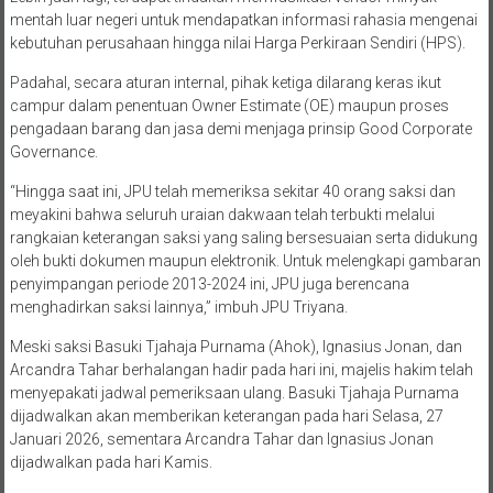
Lebih jauh lagi, terdapat tindakan memfasilitasi vendor minyak
mentah luar negeri untuk mendapatkan informasi rahasia mengenai
kebutuhan perusahaan hingga nilai Harga Perkiraan Sendiri (HPS).
Padahal, secara aturan internal, pihak ketiga dilarang keras ikut
campur dalam penentuan Owner Estimate (OE) maupun proses
pengadaan barang dan jasa demi menjaga prinsip Good Corporate
Governance.
“Hingga saat ini, JPU telah memeriksa sekitar 40 orang saksi dan
meyakini bahwa seluruh uraian dakwaan telah terbukti melalui
rangkaian keterangan saksi yang saling bersesuaian serta didukung
oleh bukti dokumen maupun elektronik. Untuk melengkapi gambaran
penyimpangan periode 2013-2024 ini, JPU juga berencana
menghadirkan saksi lainnya,” imbuh JPU Triyana.
Meski saksi Basuki Tjahaja Purnama (Ahok), Ignasius Jonan, dan
Arcandra Tahar berhalangan hadir pada hari ini, majelis hakim telah
menyepakati jadwal pemeriksaan ulang. Basuki Tjahaja Purnama
dijadwalkan akan memberikan keterangan pada hari Selasa, 27
Januari 2026, sementara Arcandra Tahar dan Ignasius Jonan
dijadwalkan pada hari Kamis.