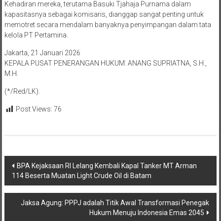
Kehadiran mereka, terutama Basuki Tjahaja Purnama dalam
kapasitasnya sebagai komisaris, dianggap sangat penting untuk
memotret secara mendalam banyaknya penyimpangan dalam tata
kelola PT Pertamina.
Jakarta, 21 Januari 2026
KEPALA PUSAT PENERANGAN HUKUM: ANANG SUPRIATNA, S.H.,
M.H.
(*/Red/LK).
Post Views:
76
Navigasi
BPA Kejaksaan RI Lelang Kembali Kapal Tanker MT Arman
114 Beserta Muatan Light Crude Oil di Batam
pos
Jaksa Agung: PPPJ adalah Titik Awal Transformasi Penegak