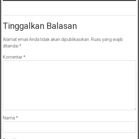
Hukum Menuju Indonesia Emas 2045
Tinggalkan Balasan
Alamat email Anda tidak akan dipublikasikan.
Ruas yang wajib
ditandai
*
Komentar
*
Nama
*