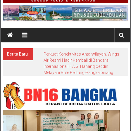
Berita Baru:
Perkuat Konektivitas Antarwilayah, Wings
Air Resmi Hadir Kembali di Bandara
Internasional H.A.S. Hanandjoeddin
Melayani Rute Belitung-Pangkalpinang