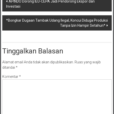
Navigasi
APINDO Dorong IEU-CEPA Jadi Pendorong Ekspor dan
Investasi
pos
*Bongkar Dugaan Tambak Udang Ilegal, Koncui Diduga Produksi
Tanpa Izin Hampir Setahun*
Tinggalkan Balasan
Alamat email Anda tidak akan dipublikasikan.
Ruas yang wajib
ditandai
*
Komentar
*