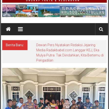
Berita Baru:
Dewan Pers Nyatakan Redaksi Jejaring
Media Radakbabel.com Langgar KEJ, Eka
Mulya Putra: Tak Diindahkan, Kita Bertemu di
Pengadilan