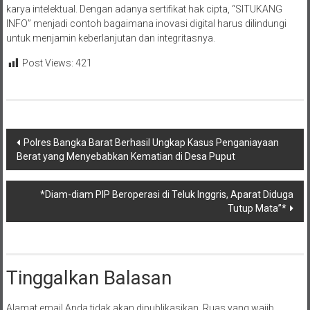
karya intelektual. Dengan adanya sertifikat hak cipta, “SITUKANG
INFO” menjadi contoh bagaimana inovasi digital harus dilindungi
untuk menjamin keberlanjutan dan integritasnya.
Post Views:
421
Navigasi
Polres Bangka Barat Berhasil Ungkap Kasus Penganiayaan
Berat yang Menyebabkan Kematian di Desa Puput
pos
*Diam-diam PIP Beroperasi di Teluk Inggris, Aparat Diduga
Tutup Mata”*
Tinggalkan Balasan
Alamat email Anda tidak akan dipublikasikan.
Ruas yang wajib