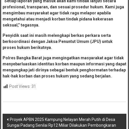
“Setiap laporan yang masuk akan kami tindak lanjuti secara
profesional, transparan, dan sesuai prosedur hukum. Kami juga
mengimbau masyarakat agar tidak ragu melapor apabila
mengetahui atau menjadi korban tindak pidana kekerasan
seksual,” tegasnya.
Penyidik saat ini masih melengkapi berkas perkara serta
berkoordinasi dengan Jaksa Penuntut Umum (JPU) untuk
proses hukum berikutnya.
Polres Bangka Barat juga mengingatkan masyarakat agar tidak
menyebarluaskan identitas korban maupun informasi yang dapat
mengungkap jati dirinya sebagai bentuk penghormatan terhadap
hak-hak korban dan proses hukum yang sedang berjalan.
Post Views:
31
Navigasi
Proyek APBN 2025 Kampung Nelayan Merah Putih di Desa
Sungai Padang Senilai Rp12 Miliar Dilakukan Pembongkaran
pos