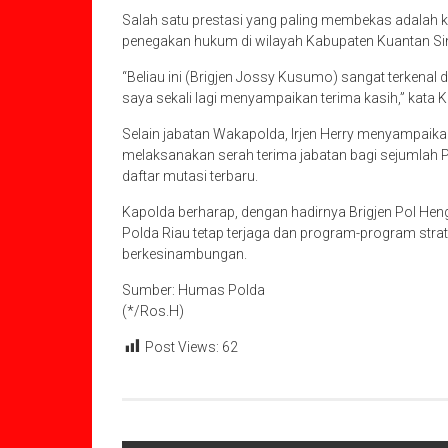
Salah satu prestasi yang paling membekas adalah 
penegakan hukum di wilayah Kabupaten Kuantan Sin
“Beliau ini (Brigjen Jossy Kusumo) sangat terkenal
saya sekali lagi menyampaikan terima kasih,” kata Ka
Selain jabatan Wakapolda, Irjen Herry menyampaik
melaksanakan serah terima jabatan bagi sejumlah 
daftar mutasi terbaru.
Kapolda berharap, dengan hadirnya Brigjen Pol Hengk
Polda Riau tetap terjaga dan program-program strate
berkesinambungan.
Sumber: Humas Polda
(*/Ros.H)
Post Views:
62