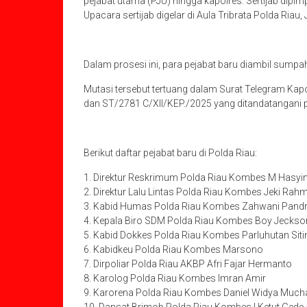
pejabat utama (PJU) hingga kapolres. Sertijab dipim
Upacara sertijab digelar di Aula Tribrata Polda Riau
Dalam prosesi ini, para pejabat baru diambil sumpa
Mutasi tersebut tertuang dalam Surat Telegram Kap
dan ST/2781 C/XII/KEP./2025 yang ditandatangani
Berikut daftar pejabat baru di Polda Riau:
1. Direktur Reskrimum Polda Riau Kombes M Hasy
2. Direktur Lalu Lintas Polda Riau Kombes Jeki Rah
3. Kabid Humas Polda Riau Kombes Zahwani Pand
4. Kepala Biro SDM Polda Riau Kombes Boy Jecks
5. Kabid Dokkes Polda Riau Kombes Parluhutan Sit
6. Kabidkeu Polda Riau Kombes Marsono
7. Dirpoliar Polda Riau AKBP Afri Fajar Hermanto
8. Karolog Polda Riau Kombes Imran Amir
9. Karorena Polda Riau Kombes Daniel Widya Muc
10. Dansat Brimob Polda Riau Kombes I Ketut Gede