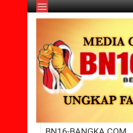
Lompat
ke
konten
BN16-BANGKA.COM