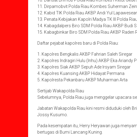
11. Dirpamobvit Polda Riau Kombes Suherman Zein
12. Kabid TIK Polda Riau AKBP Andi Yul Lapawesean
13. Penata Kebijakan Kapolri Madya TK III Polda Ri
14. Kabagdalpers Biro SDM Polda Riau AKBP Budi 
15. Kabagbinkar Biro SDM Polda Riau AKBP Raden Ri
Daftar pejabat kapolres baru di Polda Riau:
1. Kapolres Bengkalis AKBP Fahrian Saleh Siregar
2. Kapolres Indragiri Hulu (Inhu) AKBP Eka Ariandy P
3. Kapolres Siak AKBP Sepuh Ade Irsyam Siregar
4. Kapolres Kuansing AKBP Hidayat Permana
5. Kapolresta Pekanbaru AKBP Muharman Arta
Sertijab Wakapolda Riau
Sebelumnya, Polda Riau juga menggelar upacara ser
Jabatan Wakapolda Riau kini resmi diduduki oleh Br
Jossy Kusumo.
Pada kesempatan itu, Herry Heryawan juga menyamp
bertugas di Bumi Lancang Kuning.