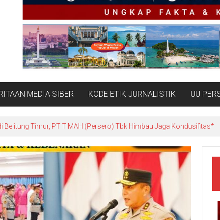
ITAAN MEDIA SIBER
KODE ETIK JURNALISTIK
UU PER
i Belitung Timur, PT TIMAH (Persero) Tbk Himbau Jaga Kondusifitas*