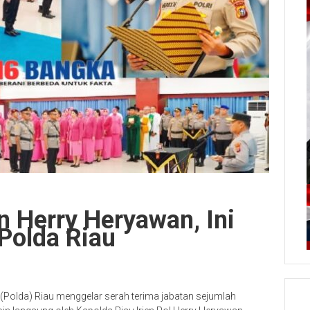
en Herry Heryawan, Ini
 Polda Riau
Polda) Riau menggelar serah terima jabatan sejumlah