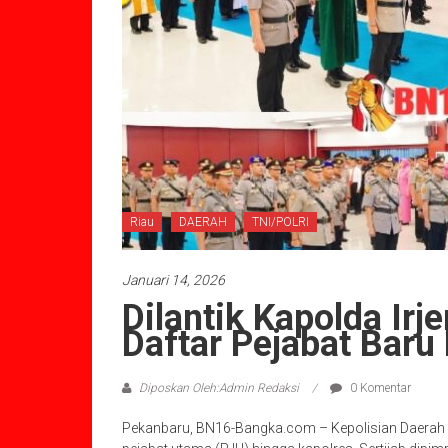
Riau
DAERAH
TNI/POLRI
Januari 14, 2026
Dilantik Kapolda Irj
Daftar Pejabat Baru
Diposkan Oleh:Admin Redaksi
0 Komentar
Pekanbaru, BN16-Bangka.com – Kepolisian Daerah (