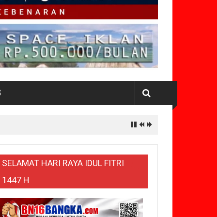
S
SELAMAT HARI RAYA IDUL FITRI
1447 H