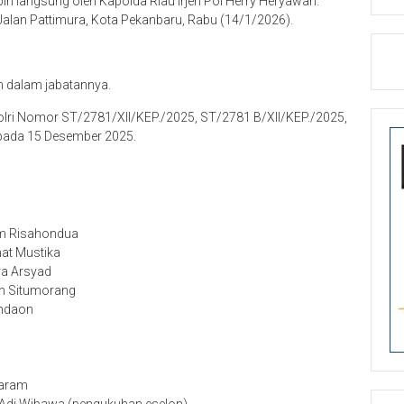
pin langsung oleh Kapolda Riau Irjen Pol Herry Heryawan.
, Jalan Pattimura, Kota Pekanbaru, Rabu (14/1/2026).
h dalam jabatannya.
olri Nomor ST/2781/XII/KEP./2025, ST/2781 B/XII/KEP./2025,
 pada 15 Desember 2025.
im Risahondua
mat Mustika
ra Arsyad
on Situmorang
indaon
haram
 Adi Wibawa (pengukuhan eselon)