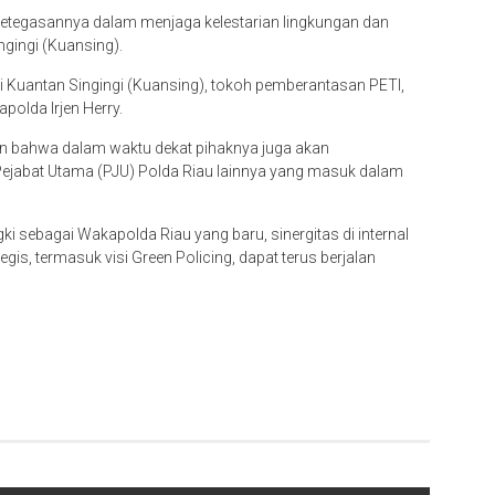
ketegasannya dalam menjaga kelestarian lingkungan dan
gingi (Kuansing).
 di Kuantan Singingi (Kuansing), tokoh pemberantasan PETI,
polda Irjen Herry.
an bahwa dalam waktu dekat pihaknya juga akan
Pejabat Utama (PJU) Polda Riau lainnya yang masuk dalam
i sebagai Wakapolda Riau yang baru, sinergitas di internal
gis, termasuk visi Green Policing, dapat terus berjalan